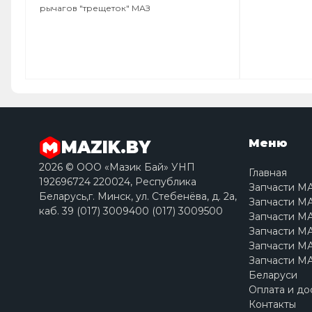
рычагов "трещеток" МАЗ
Меню
MAZIK.BY
2026 © ООО «Мазик Бай» УНП
Главная
192696724 220024, Республика
Запчасти М
Беларусь,г. Минск, ул. Стебенёва, д. 2a,
Запчасти МА
каб. 39 (017) 3009400 (017) 3009500
Запчасти МА
Запчасти МА
Запчасти МА
Запчасти МА
Беларуси
Оплата и до
Контакты