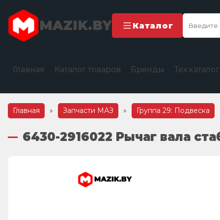
MAZIK.BY
Каталог
Главная
Каталог товаров
Бренды
Тех.катало
Главная
»
Запчасти МАЗ
»
Группа 29: Подвеска
6430-2916022 Рычаг вала ст