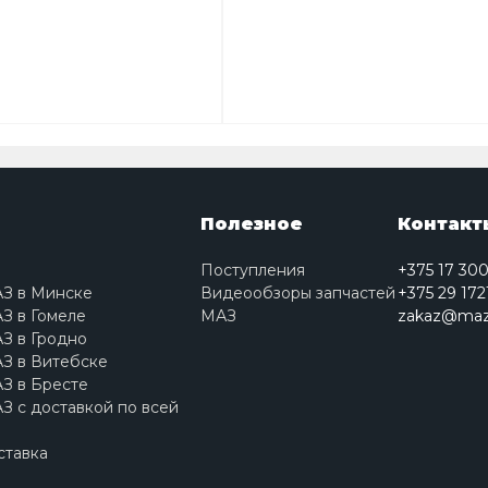
Полезное
Контакт
Поступления
+375 17 30
АЗ в Минске
Видеообзоры запчастей
+375 29 172
З в Гомеле
МАЗ
zakaz@maz
З в Гродно
З в Витебске
З в Бресте
З с доставкой по всей
ставка