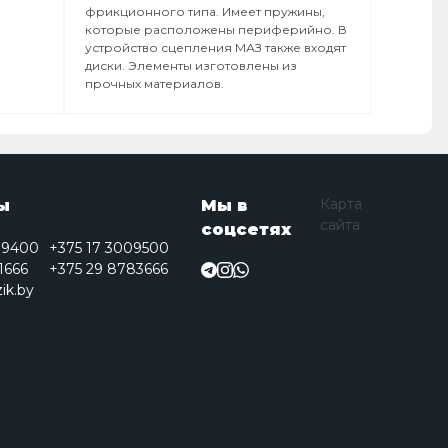
фрикционного типа. Имеет пружины,
которые расположены периферийно. В
устройство сцепления МАЗ также входят
диски. Элементы изготовлены из
прочных материалов.
Карта
ы
Мы в
сайта
соцсетях
09400
+375 17 3009500
1666
+375 29 8783666
ik.by