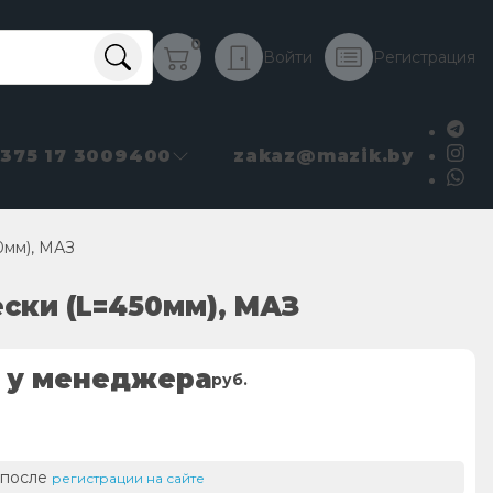
0
Войти
Регистрация
+375 17 3009400
zakaz@mazik.by
0мм), МАЗ
ски (L=450мм), МАЗ
 у менеджера
руб.
 после
регистрации на сайте