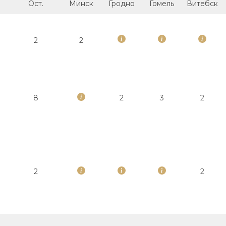
Ост.
Минск
Гродно
Гомель
Витебск
2
2
8
2
3
2
2
2