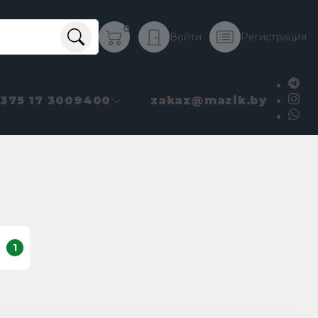
0
Войти
Регистрация
+375 17 3009400
zakaz@mazik.by
1