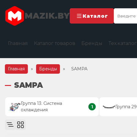
MAZIK.BY
Каталог
Главная
Каталог товаров
Бренды
Тех.катало
Главная
»
Бренды
»
SAMPA
SAMPA
Группа 13: Система
1
Группа 29
охлаждения