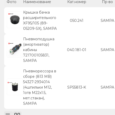
Фото
Наименование
Кат.номер
Пр-во
Крышка бачка
расширительного
050.241
SAMPA
XF95/105 (89-
05209-SX), SAMPA
Пневмоподушка
(амортизатор)
кабины
040.181-01
SAMPA
721700105831,
SAMPA
Пневморессора в
сборе (813 MB)
54327-2934014
(4шпильки M12,
SP55813-K
SAMPA
1отв M22х1.5,
мет.стакан),
SAMPA