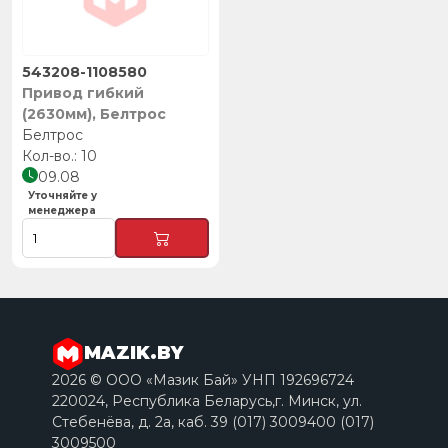
543208-1108580
Привод гибкий
(2630мм), Белтрос
Белтрос
10
09.08
Уточняйте у
менеджера
MAZIK.BY
2026 © ООО «Мазик Бай» УНП 192696724
220024, Республика Беларусь,г. Минск, ул.
Стебенёва, д. 2a, каб. 39 (017) 3009400 (017)
3009500