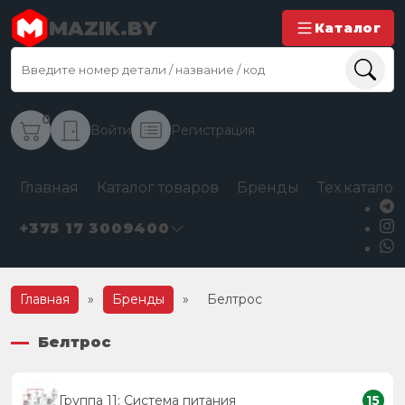
MAZIK.BY
Каталог
0
Войти
Регистрация
Главная
Каталог товаров
Бренды
Тех.каталог
+375 17 3009400
Главная
»
Бренды
»
Белтрос
Белтрос
Группа 11: Система питания
15