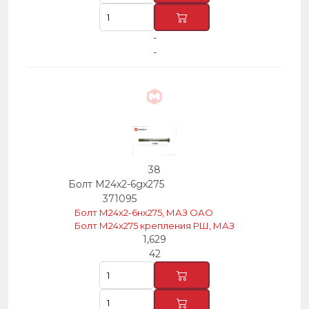
-
-
38
Болт М24х2-6gх275
371095
Болт М24х2-6нх275, МАЗ ОАО
Болт М24х275 крепления РШ, МАЗ
1,629
42