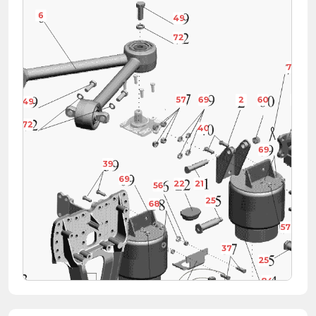
6
49
72
74
57
69
2
60
63
49
72
40
69
39
69
22
21
56
25
68
57
39
37
25
73
84
57
13
23