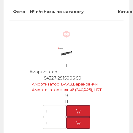
59
10
9
Фото
№ п/п
Назв. по каталогу
Кат.н
72
70
44
78
70
1
71
79
Амортизатор
3
46
54327-2915006-50
47
50
Амортизатор, БААЗ,Барановичи
Амортизатор задний (240/425), HRT
5
9
82
59
11
33
32
-