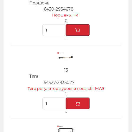
Поршень
6430-2934678
Поршень, HRT
6
-
13
Тяга
54327-2935027
Тяга регулятора уровня пола сб., МАЗ
1
-