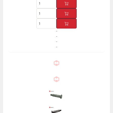
-
-
-
-