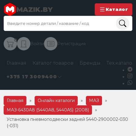
MAZIK.BY
Каталог
0
Войти
Регистрация
Главная
Каталог товаров
Бренды
Тех.каталог
+375 17 3009400
Главная
»
Онлайн каталоги
»
МАЗ
»
МАЗ-6430A8 (5440A8, 5440A5) (2008)
»
Установка пневмоподвески задней 5440-2900002-030
(-031)