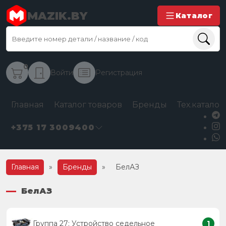
MAZIK.BY
Каталог
0
Войти
Регистрация
Главная
Каталог товаров
Бренды
Тех.каталог
+375 17 3009400
Главная
»
Бренды
»
БелАЗ
БелАЗ
Группа 27: Устройство седельное
1