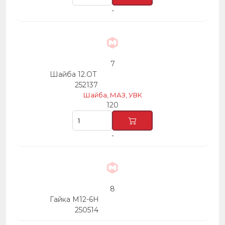
-
7
Шайба 12.ОТ
252137
Шайба, МАЗ, УВК
120
-
8
Гайка М12-6Н
250514