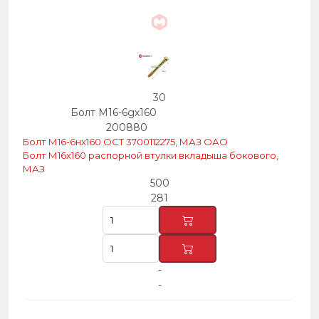
30
Болт М16-6gх160
200880
Болт М16-6нх160 ОСТ 3700112275, МАЗ ОАО
Болт М16х160 распорной втулки вкладыша бокового,
МАЗ
500
281
-
-