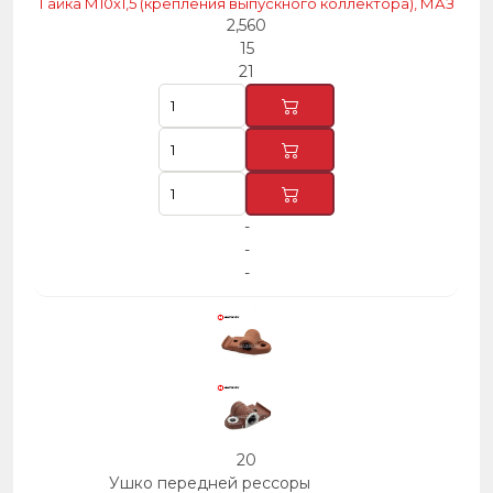
Гайка М10х1,5 (крепления выпускного коллектора), МАЗ
2,560
15
21
-
-
-
20
Ушко передней рессоры