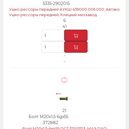
5335-2902015
Ушко рессоры передней АУКШ 459000.006.000, Автако
Ушко рессоры передней, Клецкий мехзавод
6
41
-
-
21
Болт М20х1,5-6gх55
372882
Болт М20х1.5-6нх55 ОСТ 37001123, МАЗ ОАО