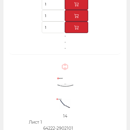
-
-
-
14
Лист 1
64222-2902101