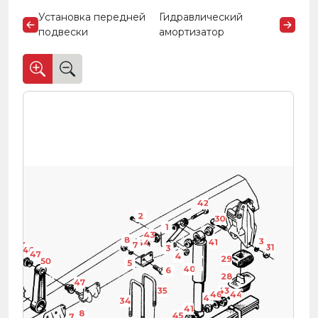
Установка передней
Гидравлический
подвески
амортизатор
42
2
30
1
43
44
8
3
41
44
43
7
31
3
46
47
4
29
50
5
40
6
28
47
51
35
43
46
44
41
34
41
8
45
7