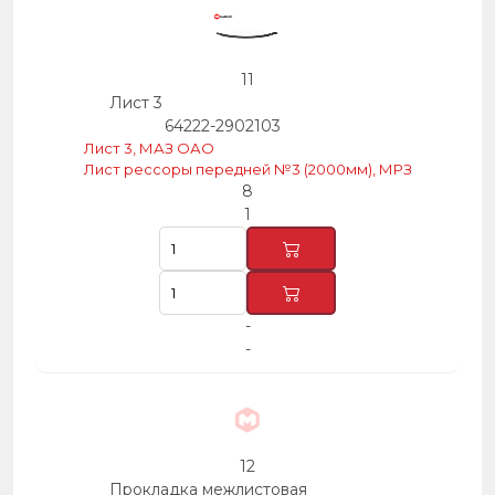
11
Лист 3
64222-2902103
Лист 3, МАЗ ОАО
Лист рессоры передней №3 (2000мм), МРЗ
8
1
-
-
12
Прокладка межлистовая