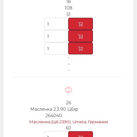
18
108
51
-
-
-
26
Масленка 2.3.90 Ц6хр
264040
Масленка (Ц6-2390), Umeta, Германия
60