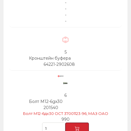
-
-
-
-
5
Кронштейн буфера
64221-2902608
6
Болт М12-6gх30
201540
Болт М12-6дх30 ОСТ 37001123-96, МАЗ ОАО
990