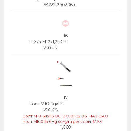
64222-2902064
16
Гайка М12х1,25-6Н
250515
17
Болт М10-6gх115
200332
Болт М10-6нх115 ОСТ37.001.122-96, МАЗ ОАО
Болт M10X115-6Hg хомута рессоры, МАЗ
1,060