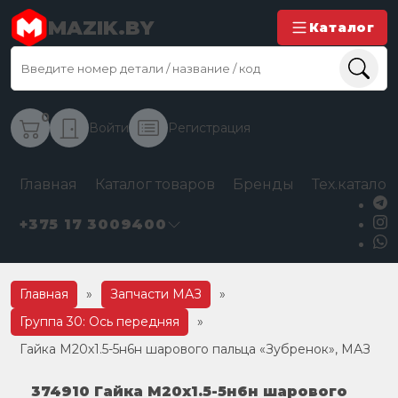
MAZIK.BY
Каталог
0
Войти
Регистрация
Главная
Каталог товаров
Бренды
Тех.каталог
+375 17 3009400
Главная
»
Запчасти МАЗ
»
Группа 30: Ось передняя
»
Гайка М20х1.5-5н6н шарового пальца «Зубренок», МАЗ
374910 Гайка М20х1.5-5н6н шарового