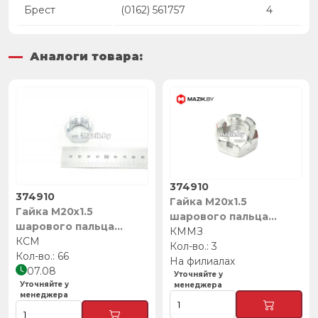
Брест
(0162) 561757
4
Аналоги товара:
374910
374910
Гайка М20х1.5
Гайка М20х1.5
шарового пальца
шарового пальца
«Зубренок», КММЗ
КММЗ
«Зубренок» /002.910,
КСМ
3
КСМ
66
На филиалах
07.08
Уточняйте у
Уточняйте у
менеджера
менеджера