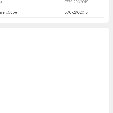
ы
5335-2902015
ы в сборе
500-2902015