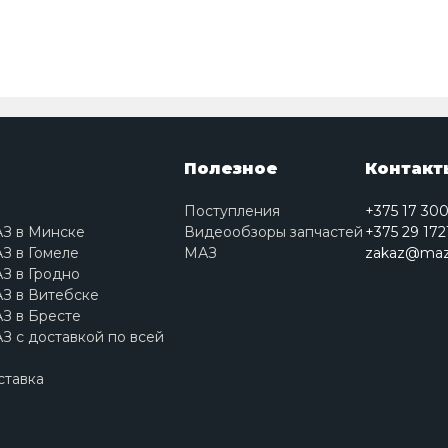
Полезное
Контакт
Поступления
+375 17 30
АЗ в Минске
Видеообзоры запчастей
+375 29 172
З в Гомеле
МАЗ
zakaz@maz
З в Гродно
З в Витебске
З в Бресте
З с доставкой по всей
ставка