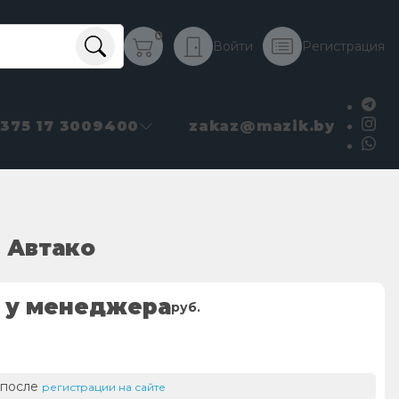
0
Войти
Регистрация
+375 17 3009400
zakaz@mazik.by
 Автако
 у менеджера
руб.
 после
регистрации на сайте