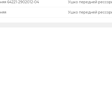
няя 64221-2902012-04
Ушко передней рессор
няя
Ушко передней рессор