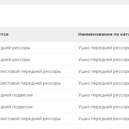
ется
Наименование по кат
едней рессоры
Ушко передней рессор
едней рессоры
Ушко передней рессор
олистовой передней рессоры
Ушко передней рессор
олистовой передней рессоры
Ушко передней рессор
едней подвески
Ушко передней рессор
едней подвески
Ушко передней рессор
олистовой передней рессоры
Ушко передней рессор