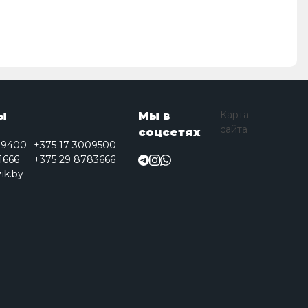
Карта
ы
Мы в
сайта
соцсетях
09400
+375 17 3009500
1666
+375 29 8783666
ik.by