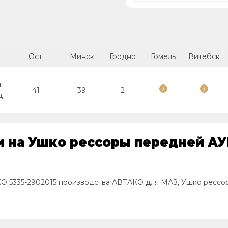
Ост.
Минск
Гродно
Гомель
Витебск
й
41
39
2
д
и на Ушко рессоры передней АУ
 5335-2902015 производства АВТАКО для МАЗ, Ушко рессо