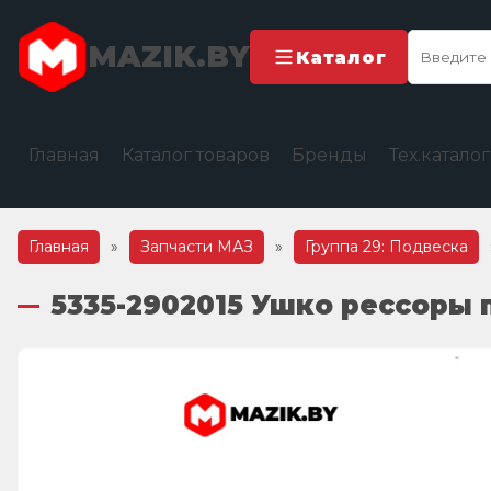
MAZIK.BY
Каталог
Главная
Каталог товаров
Бренды
Тех.катало
Главная
»
Запчасти МАЗ
»
Группа 29: Подвеска
5335-2902015 Ушко рессоры 