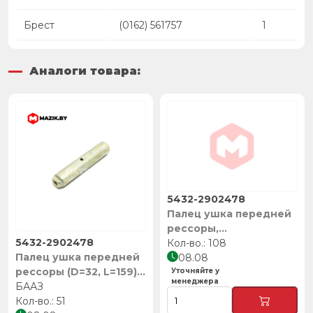
Брест
(0162) 561757
1
Аналоги товара:
5432-2902478
Палец ушка передней
рессоры,
5432-2902478
БААЗ,Барановичи
108
Палец ушка передней
08.08
рессоры (D=32, L=159),
Уточняйте у
менеджера
БААЗ
БААЗ
51