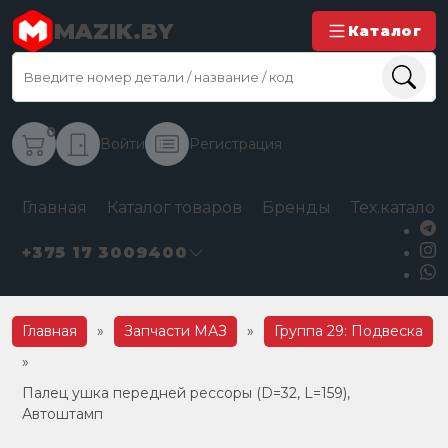
MAZIK.BY
Каталог
0
Войти
Регистрация
Главная
Каталог товаров
Бренды
Тех.каталог
+375 17 3009400
Главная
»
Запчасти МАЗ
»
Группа 29: Подвеска
»
Палец ушка передней рессоры (D=32, L=159),
Автоштамп