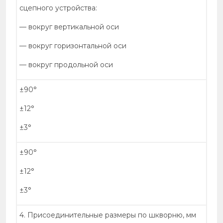
сцепного устройства:
— вокруг вертикальной оси
— вокруг горизонтальной оси
— вокруг продольной оси
±90°
±12°
±3°
±90°
±12°
±3°
4. Присоединительные размеры по шкворню, мм