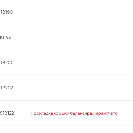
918190
18198
918200
918202
918122
Прокладка крышки балансира, ГарантАвто