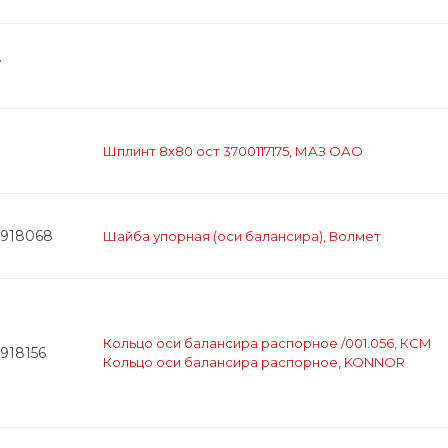
7
Шплинт 8х80 ост 3700117175, МАЗ ОАО
2918068
Шайба упорная (оси балансира), Волмет
Кольцо оси балансира распорное /001.056, КСМ
918156
Кольцо оси балансира распорное, KONNOR