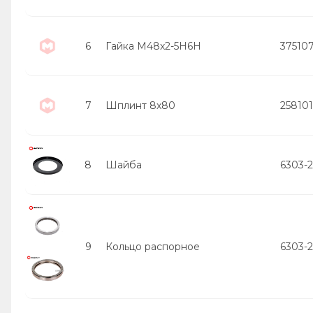
6
Гайка М48х2-5Н6Н
37510
7
Шплинт 8х80
258101
8
Шайба
6303-
9
Кольцо распорное
6303-2