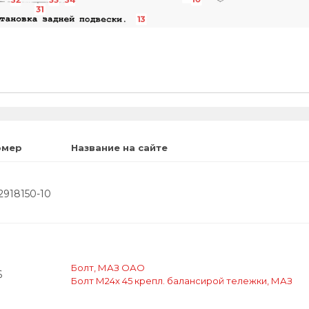
32
33
34
31
13
омер
Название на сайте
2918150-10
Болт, МАЗ ОАО
6
Болт М24х 45 крепл. балансирой тележки, МАЗ