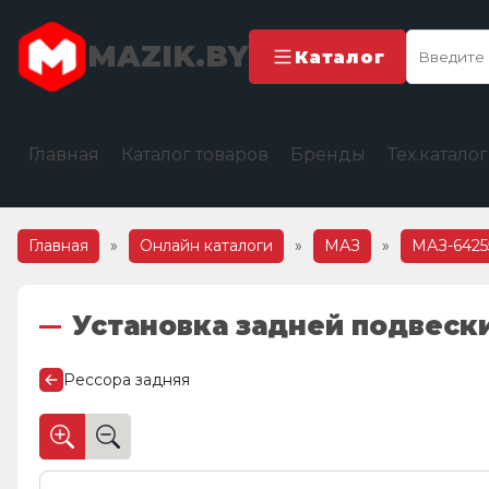
MAZIK.BY
Каталог
Главная
Каталог товаров
Бренды
Тех.катало
Главная
»
Онлайн каталоги
»
МАЗ
»
МАЗ-6425
Установка задней подвеск
Рессора задняя