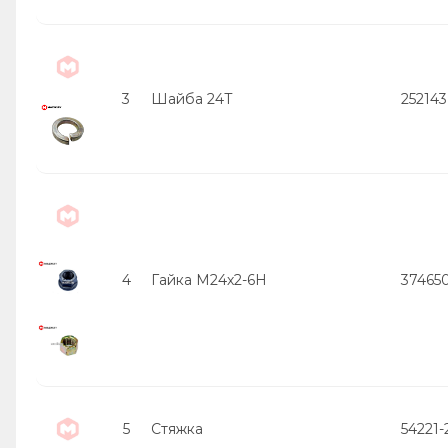
3
Шайба 24Т
252143
4
Гайка М24х2-6Н
37465
5
Стяжка
54221-