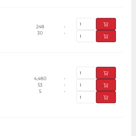
248
-
30
-
4,480
-
53
-
5
-