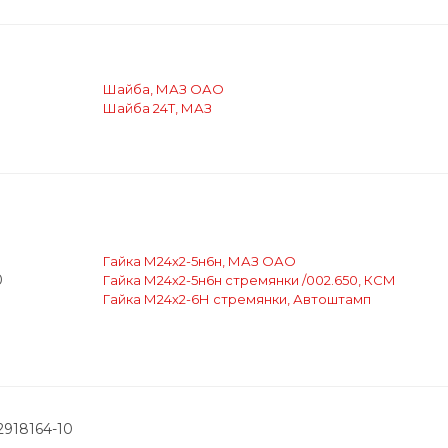
Шайба, МАЗ ОАО
Шайба 24Т, МАЗ
Гайка М24х2-5н6н, МАЗ ОАО
0
Гайка М24х2-5н6н стремянки /002.650, КСМ
Гайка М24х2-6Н стремянки, Автоштамп
2918164-10