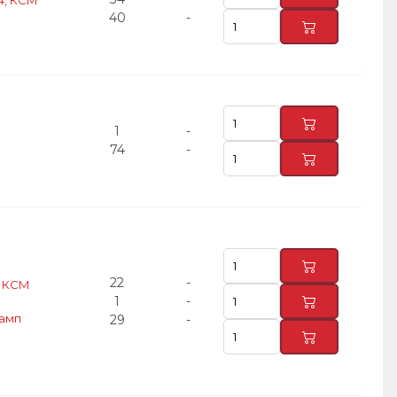
4, КСМ
40
-
1
-
74
-
22
-
, КСМ
1
-
тамп
29
-