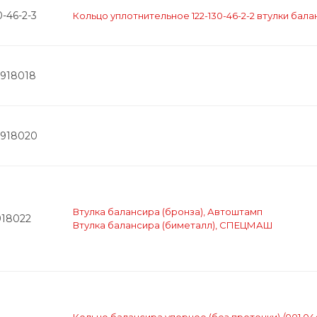
0-46-2-3
Кольцо уплотнительное 122-130-46-2-2 втулки бала
2918018
2918020
Втулка балансира (бронза), Автоштамп
918022
Втулка балансира (биметалл), СПЕЦМАШ