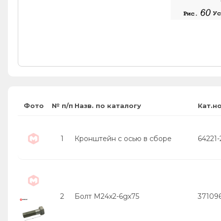
Фото
№ п/п
Назв. по каталогу
Кат.н
1
Кронштейн с осью в сборе
64221-
2
Болт М24х2-6gх75
37109