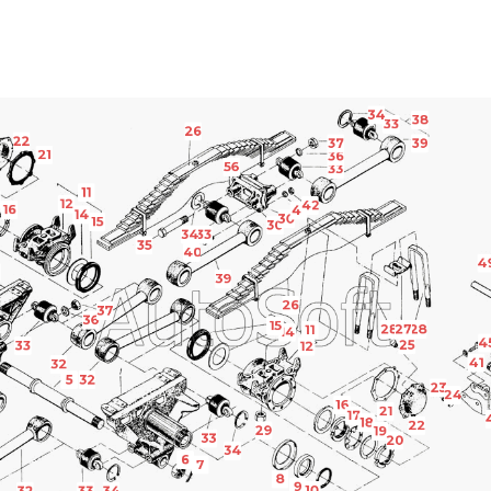
34
38
33
26
22
37
39
21
36
56
33
11
12
42
16
41
14
30
15
30
34
33
35
40
4
39
26
37
36
15
28
27
28
11
14
4
25
33
12
41
32
5
32
23
24
16
21
17
18
22
29
19
33
20
34
6
7
8
9
10