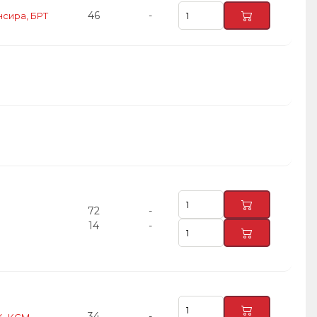
46
-
нсира, БРТ
72
-
14
-
34
-