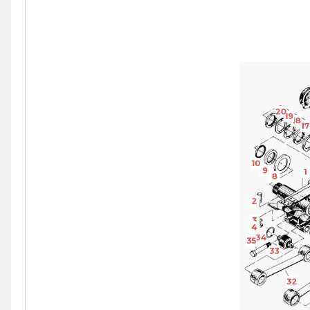
20
19
18
17
10
9
1
8
2
3
4
34
35
33
32