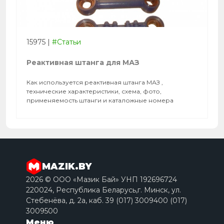
15975
|
#Статьи
Реактивная штанга для МАЗ
Как используется реактивная штанга МАЗ ,
технические характеристики, схема, фото,
применяемость штанги и каталожные номера
MAZIK.BY
2026 © ООО «Мазик Бай» УНП 192696724
220024, Республика Беларусь,г. Минск, ул.
Стебенёва, д. 2a, каб. 39 (017) 3009400 (017)
3009500
Меню