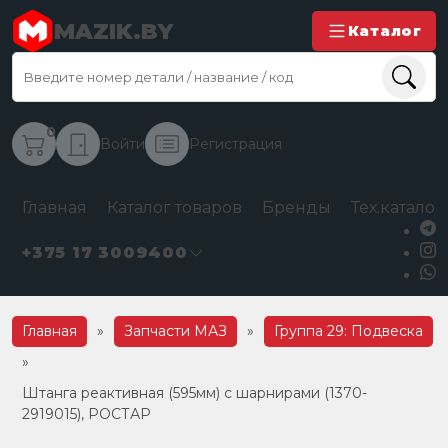
MAZIK.BY
Каталог
0
Войти
Регистрация
Главная
Каталог товаров
Бренды
Тех.каталог
+375 17 3009400
Главная
»
Запчасти МАЗ
»
Группа 29: Подвеска
»
Штанга реактивная (595мм) с шарнирами (1370-
2919015), РОСТАР