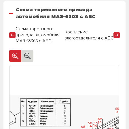
Схема тормозного привода
автомобиля МАЗ-6303 с АБС
Схема тормозного
Крепление
привода автомобиля
влагоотделителя с АБС
МАЗ-53366 с АБС
55
5
3
62
14
5
50
61
14
14
48