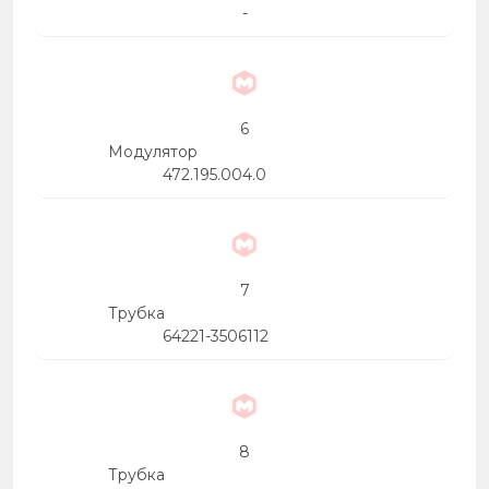
-
6
Модулятор
472.195.004.0
7
Трубка
64221-3506112
8
Трубка