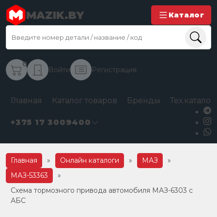
MAZIK.BY
Каталог
0
Войти
Регистрация
Главная
Каталог товаров
Бренды
Тех.каталог
+375 17 3009400
Главная
»
Онлайн каталоги
»
МАЗ
»
МАЗ-53363
»
Схема тормозного привода автомобиля МАЗ-6303 с
АБС