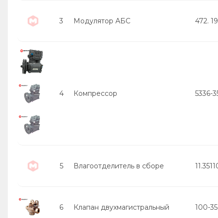
3
Модулятор АБС
472. 1
4
Компрессор
5336-3
5
Влагоотделитель в сборе
11.351
6
Клапан двухмагистральный
100-3