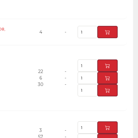
08,
4
-
22
-
6
-
30
-
3
-
57
-