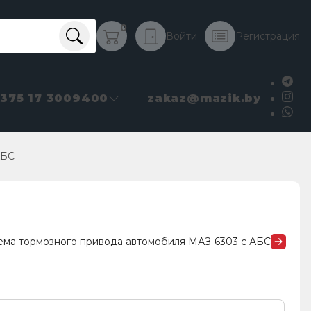
0
Войти
Регистрация
+375 17 3009400
zakaz@mazik.by
АБС
ема тормозного привода автомобиля МАЗ-6303 с АБС