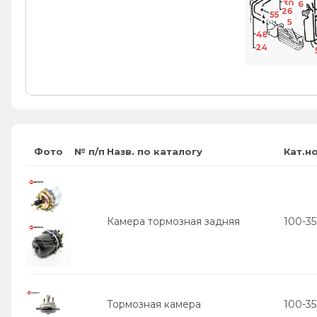
30
6
26
55
5
48
24
Фото
№ п/п
Назв. по каталогу
Кат.н
Камера тормозная задняя
100-3
Тормозная камера
100-35