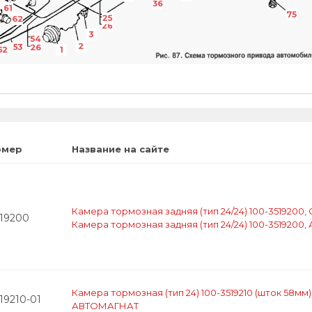
36
61
75
25
62
26
3
54
2
53
26
52
1
омер
Название на сайте
Камера тормозная задняя (тип 24/24) 100-351920
519200
Камера тормозная задняя (тип 24/24) 100-351920
Камера тормозная (тип 24) 100-3519210 (шток 58мм)
19210-01
АВТОМАГНАТ