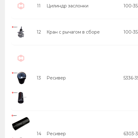
11
Цилиндр заслонки
100-3
12
Кран с рычагом в сборе
100-3
13
Ресивер
5336-3
14
Ресивер
6303-3