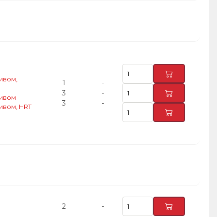
ивом,
1
-
3
-
кивом
3
-
ивом, HRT
2
-