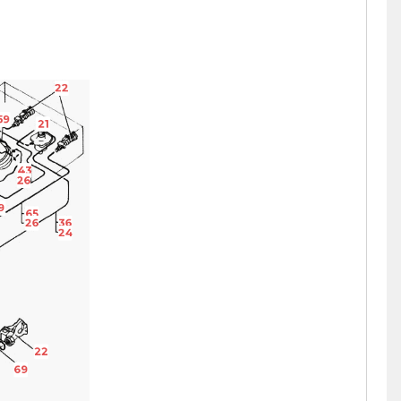
22
59
21
43
26
9
65
26
36
24
22
69