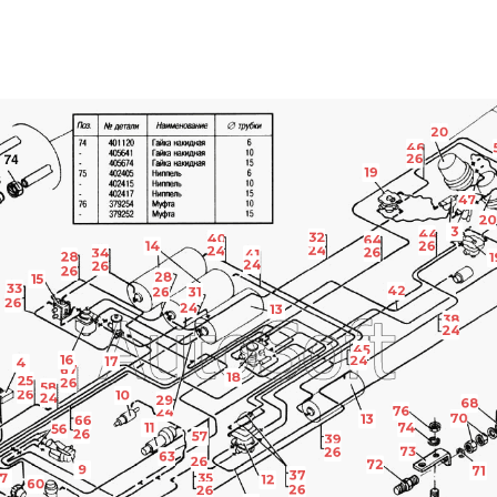
20
46
26
19
47
20
3
44
32
40
64
14
26
24
24
26
34
41
28
1
24
26
26
28
15
33
42
26
31
26
24
13
38
24
45
16
24
17
4
67
18
25
26
58
26
10
24
29
68
76
24
70
13
66
11
74
56
26
57
39
73
26
63
26
72
9
71
37
7
35
12
60
26
26