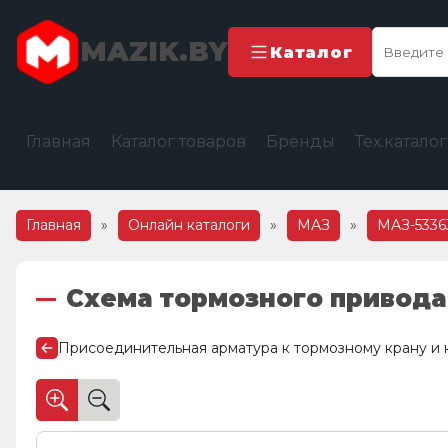
MAZIK.BY
Каталог
Главная
Каталог товаров
Бренды
Тех.катало
Главная
»
Онлайн каталоги
»
МАЗ
»
МАЗ-5336
Схема тормозного привода
Присоединительная арматура к тормозному крану и 