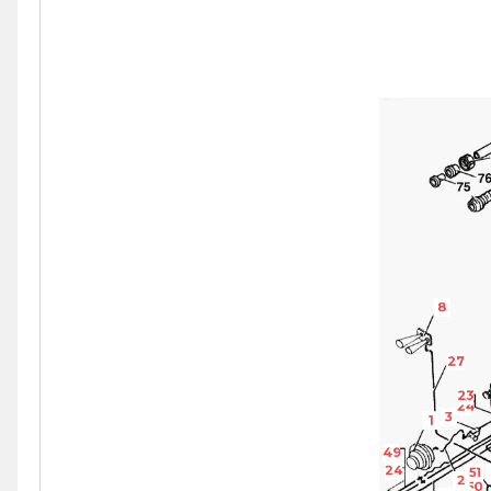
8
27
23
24
3
1
49
24
51
2
50