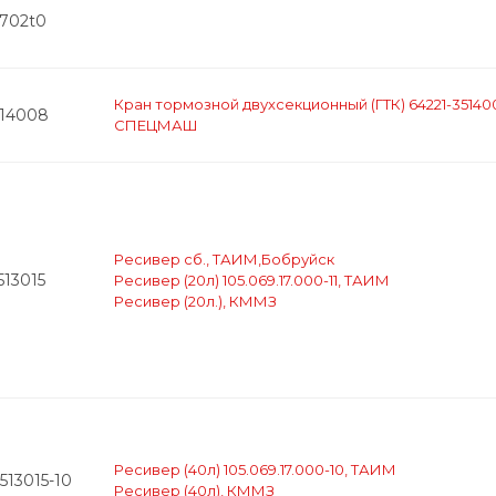
5702t0
Кран тормозной двухсекционный (ГТК) 64221-35140
514008
СПЕЦМАШ
Ресивер сб., ТАИМ,Бобруйск
513015
Ресивер (20л) 105.069.17.000-11, ТАИМ
Ресивер (20л.), КММЗ
Ресивер (40л) 105.069.17.000-10, ТАИМ
513015-10
Ресивер (40л), КММЗ