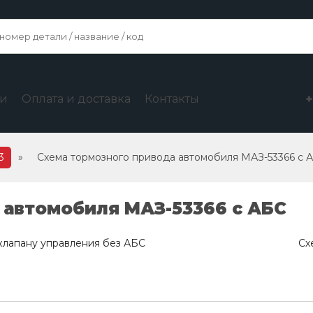
ги
Оплата и доставка
Контакты
3
»
Схема тормозного привода автомобиля МАЗ-53366 с 
 автомобиля МАЗ-53366 с АБС
клапану управления без АБС
Сх