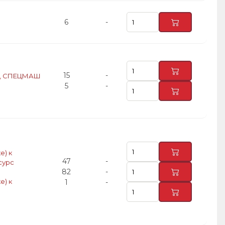
6
-
15
-
мм), СПЕЦМАШ
5
-
е) к
47
-
сурс
82
-
е) к
1
-