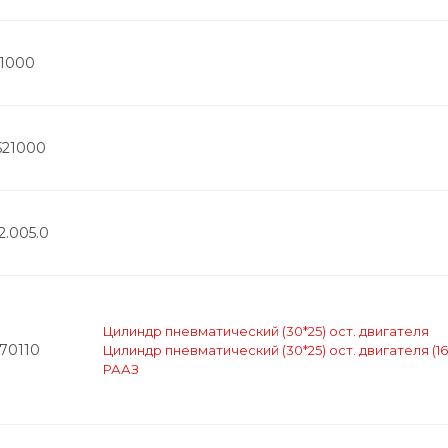
41000
521000
2.005.0
Цилиндр пневматический (30*25) ост. двигателя
570110
Цилиндр пневматический (30*25) ост. двигателя (16-
РААЗ