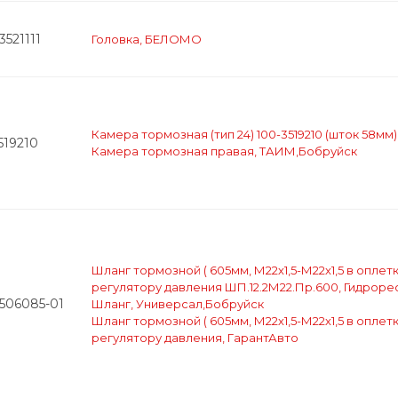
3521111
Головка, БЕЛОМО
Камера тормозная (тип 24) 100-3519210 (шток 58
519210
Камера тормозная правая, ТАИМ,Бобруйск
Шланг тормозной ( 605мм, М22х1,5-М22х1,5 в оплетк
регулятору давления ШП.12.2М22.Пр.600, Гидроре
3506085-01
Шланг, Универсал,Бобруйск
Шланг тормозной ( 605мм, М22х1,5-М22х1,5 в оплетк
регулятору давления, ГарантАвто