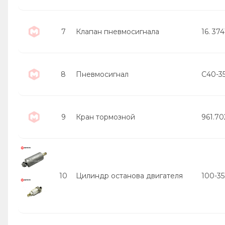
7
Клапан пневмосигнала
16. 37
8
Пневмосигнал
С40-3
9
Кран тормозной
961.70
10
Цилиндр останова двигателя
100-3