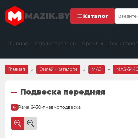
MAZIK.BY
Каталог
Главная
Каталог товаров
Бренды
Тех.катало
Главная
»
Онлайн каталоги
»
МАЗ
»
МАЗ-5440
Подвеска передняя
Рама 6430-пневмоподвеска