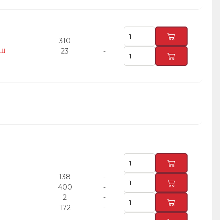
310
-
АШ
23
-
138
-
400
-
2
-
172
-