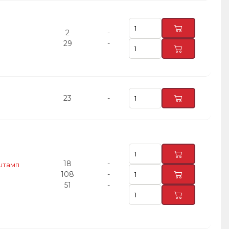
2
-
29
-
23
-
18
-
оштамп
108
-
51
-