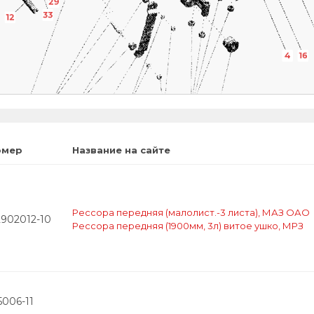
29
33
12
4
16
18
24
19
6
6
34
31
37
20
омер
Название на сайте
Рессора передняя (малолист.-3 листа), МАЗ ОАО
2902012-10
Рессора передняя (1900мм, 3л) витое ушко, МРЗ
5006-11