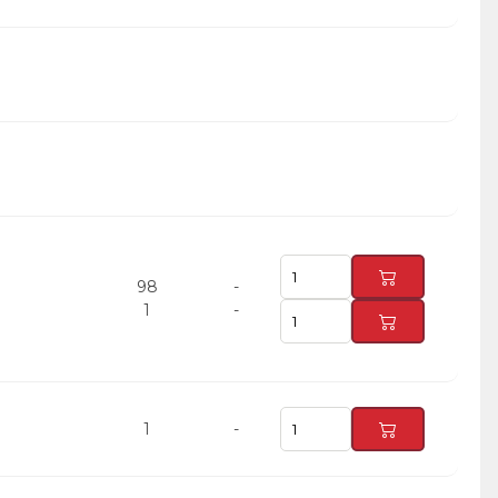
98
-
1
-
1
-