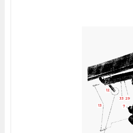
12
33
29
13
7