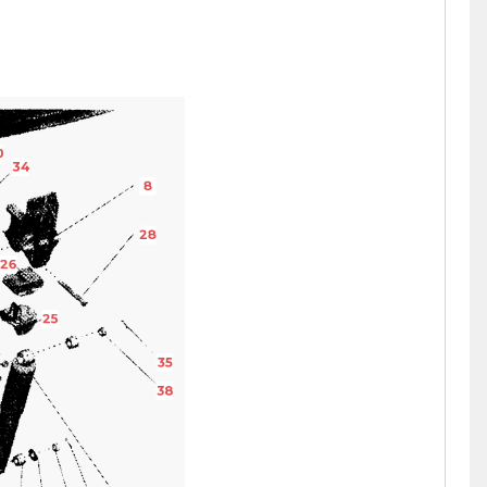
0
34
8
28
26
25
35
38