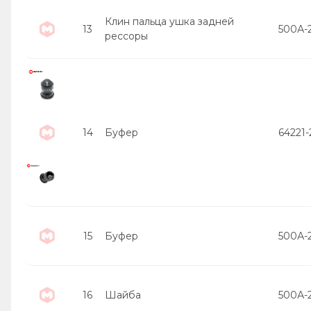
Клин пальца ушка задней
13
500А-
рессоры
14
Буфер
64221
15
Буфер
500А-
16
Шайба
500А-