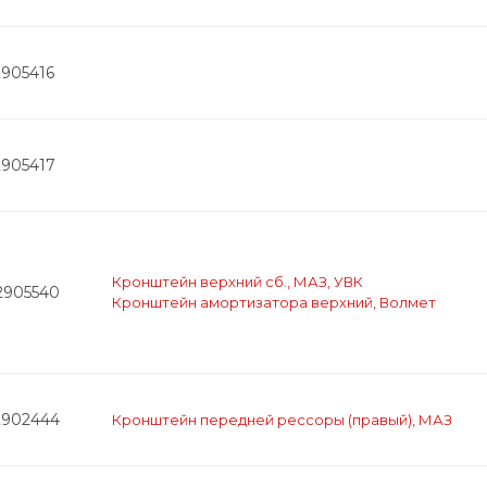
2905416
2905417
Кронштейн верхний сб., МАЗ, УВК
-2905540
Кронштейн амортизатора верхний, Волмет
2902444
Кронштейн передней рессоры (правый), МАЗ