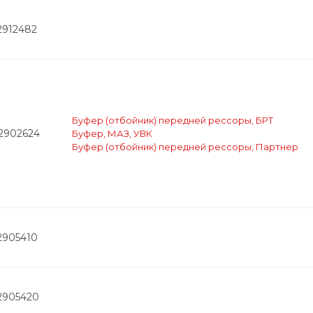
2912482
Буфер (отбойник) передней рессоры, БРТ
-2902624
Буфер, МАЗ, УВК
Буфер (отбойник) передней рессоры, Партнер
2905410
2905420