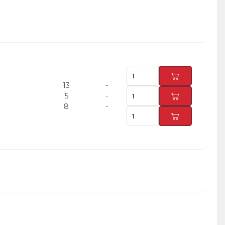
13
-
5
-
8
-