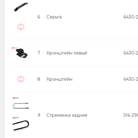
6
Серьга
6430-
7
Кронштейн левый
6430-
8
Кронштейн
6430-
9
Стремянка задняя
516-2