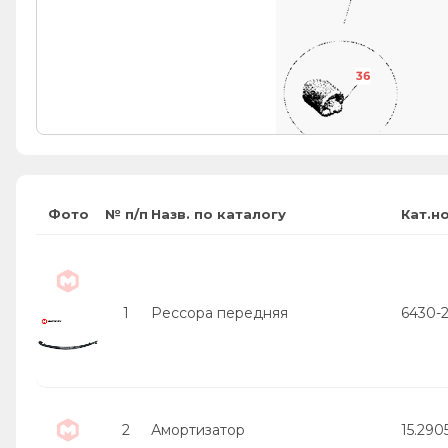
36
Фото
№ п/п
Назв. по каталогу
Кат.н
1
Рессора передняя
6430-
2
Амортизатор
15.290