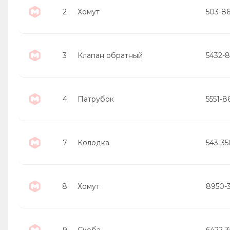
2
Хомут
503-8
3
Клапан обратный
5432-
4
Патрубок
5551-8
7
Колодка
543-35
8
Хомут
8950-
9
Скоба
6422-