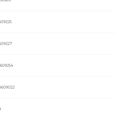
609225
609227
8609254
-8609022
9