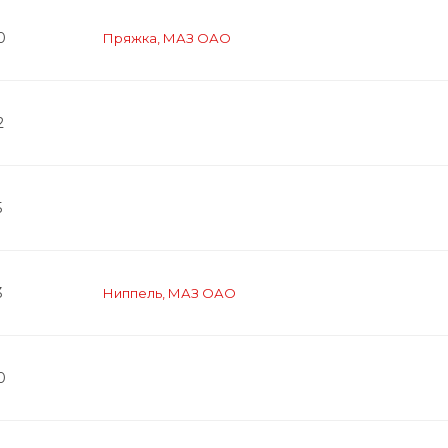
0
Пряжка, МАЗ ОАО
2
5
3
Ниппель, МАЗ ОАО
0