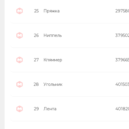
25
Пряжка
29758
26
Ниппель
37950
27
Кпяммер
37966
28
Угольник
40150
29
Лента
40182