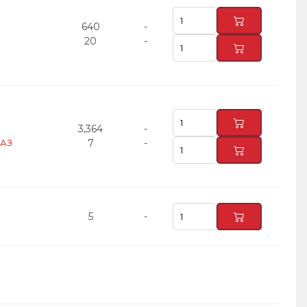
640
-
20
-
3,364
-
МАЗ
7
-
5
-