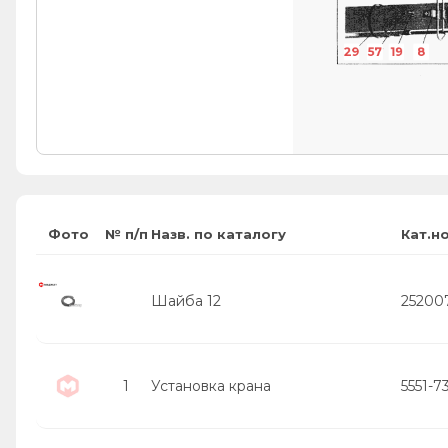
29
57
19
8
Фото
№ п/п
Назв. по каталогу
Кат.н
Шайба 12
25200
1
Установка крана
5551-