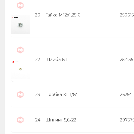
20
Гайка М12х1,25-6Н
250615
22
Шайба 8Т
252135
23
Пробка КГ 1/8"
262541
24
Шплинт 5,6х22
29757