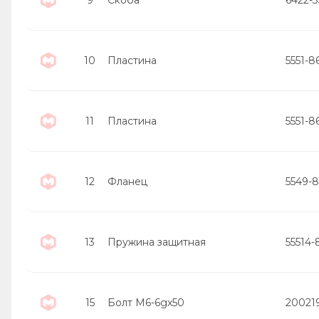
10
Пластина
5551-8
11
Пластина
5551-8
12
Фланец
5549-
13
Пружина защитная
55514
15
Болт М6-6gх50
20021