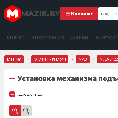
MAZIK.BY
Каталог
Главная
Каталог товаров
Бренды
Тех.катало
Главная
»
Онлайн каталоги
»
МАЗ
»
МАЗ-6422
Установка механизма подъ
Гидроцилиндр