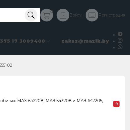
0
Войти
Регистрация
+375 17 3009400
zakaz@mazik.by
555102
мобилях: МАЗ-642208, МАЗ-543208 и МАЗ-642205,