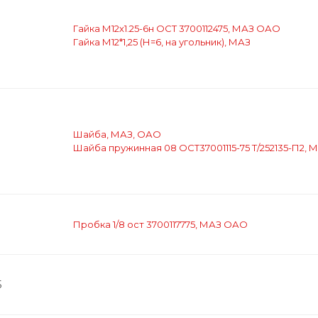
Гайка М12х1.25-6н ОСТ 3700112475, МАЗ ОАО
Гайка М12*1,25 (Н=6, на угольник), МАЗ
Шайба, МАЗ, ОАО
Шайба пружинная 08 ОСТ37001115-75 Т/252135-П2, 
Пробка 1/8 ост 3700117775, МАЗ ОАО
5