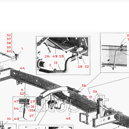
52
1
57
58
59
1
60
26
49
53
13
2
28
32
44
38
9
39
52
31
47
27
16
54
59
57
48
10
40