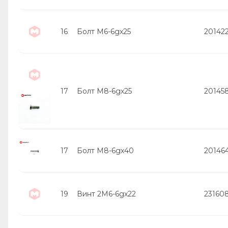
16
Болт М6-6gх25
20142
17
Болт М8-6gх25
20145
17
Болт М8-6gх40
20146
19
Винт 2М6-6gх22
23160