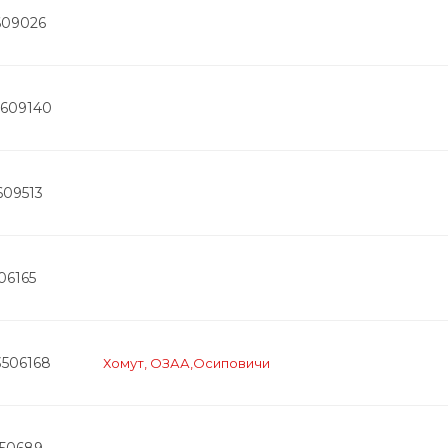
609026
8609140
609513
06165
3506168
Хомут, ОЗАА,Осиповичи
350689