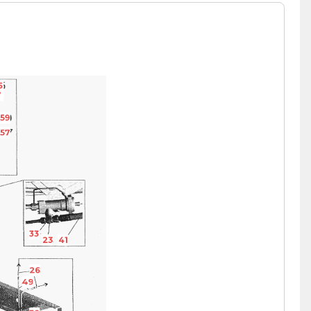
5
7
59
57
33
23
41
26
49