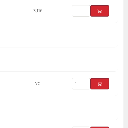
3,116
-
70
-