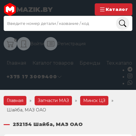
MAZIK.BY
Каталог
0
Войти
Регистрация
Главная
Каталог товаров
Бренды
Тех.каталог
+375 17 3009400
Главная
»
Запчасти МАЗ
»
Минск ЦЗ
»
Шайба, МАЗ ОАО
252154 Шайба, МАЗ ОАО