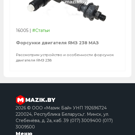
16005
|
#Статьи
Форсунки двигателя ЯМЗ 238 МАЗ
Рассмотрим устройство и особенности форсунок
двигателя ЯМЗ 238
MAZIK.BY
2026 © ООО «Мазик Бай» УНП 192696724
220024, Республика Беларусь,г. Минск, ул.
Стебенёва, д. 2a, каб. 39 (017) 3009400 (017)
3009500
Меню