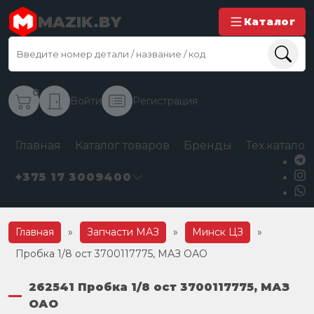
MAZIK.BY
Каталог
0
Войти
Регистрация
Главная
Каталог товаров
Бренды
Тех.каталог
+375 17 3009400
Главная
»
Запчасти МАЗ
»
Минск ЦЗ
»
Пробка 1/8 ост 3700117775, МАЗ ОАО
262541 Пробка 1/8 ост 3700117775, МАЗ
ОАО