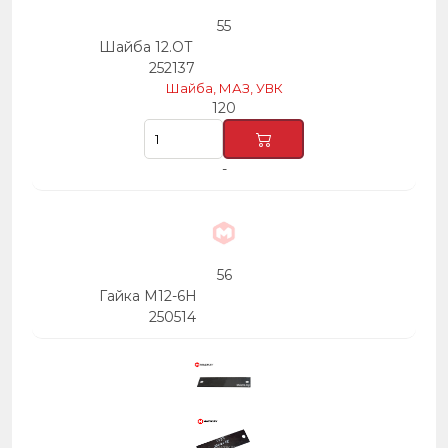
55
Шайба 12.ОТ
252137
Шайба, МАЗ, УВК
120
-
56
Гайка М12-6Н
250514