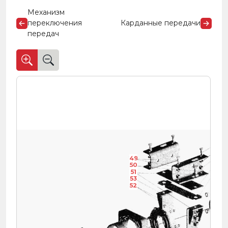
Механизм
переключения
Карданные передачи
передач
54
55
56
49
57
50
58
51
53
52