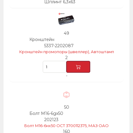
Шплинт 6,3х63
49
Кронштейн
5337-2202087
Кронштейн промопоры (швеллер), Автоштамп
2
-
50
Болт М16-6gх50
202123
Болт М16-6нх50 ОСТ 3700112375, МАЗ ОАО
160