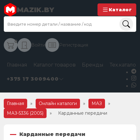
MAZIK.BY
Каталог
0
Войти
Регистрация
Главная
Каталог товаров
Бренды
Тех.каталог
+375 17 3009400
Главная
»
Онлайн каталоги
»
МАЗ
»
МАЗ-5336 (2005)
»
Карданные передачи
Карданные передачи