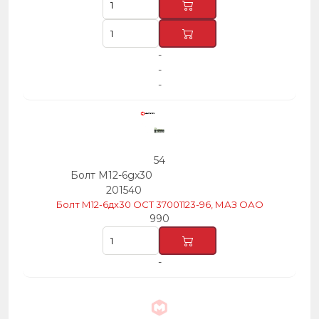
-
-
-
54
Болт М12-6gх30
201540
Болт М12-6дх30 ОСТ 37001123-96, МАЗ ОАО
990
-