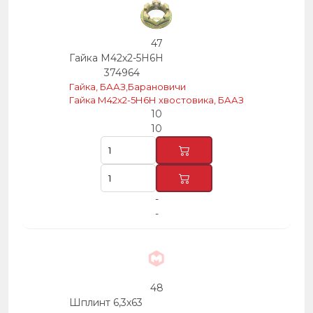
47
Гайка М42х2-5Н6Н
374964
Гайка, БААЗ,Барановичи
Гайка М42х2-5Н6Н хвостовика, БААЗ
10
10
-
-
48
Шплинт 6,3х63