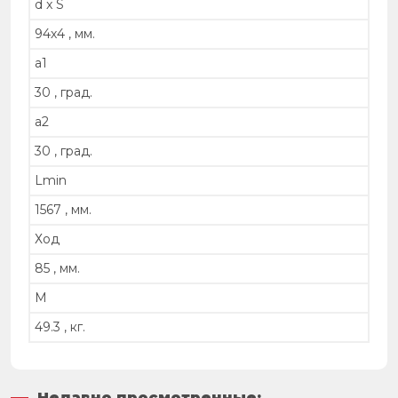
d x S
94х4 , мм.
a1
30 , град.
a2
30 , град.
Lmin
1567 , мм.
Ход
85 , мм.
M
49.3 , кг.
Недавно просмотренные: