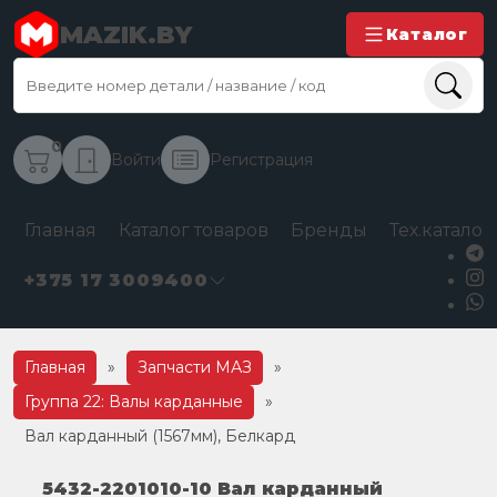
MAZIK.BY
Каталог
0
Войти
Регистрация
Главная
Каталог товаров
Бренды
Тех.каталог
+375 17 3009400
Главная
»
Запчасти МАЗ
»
Группа 22: Валы карданные
»
Вал карданный (1567мм), Белкард
5432-2201010-10 Вал карданный