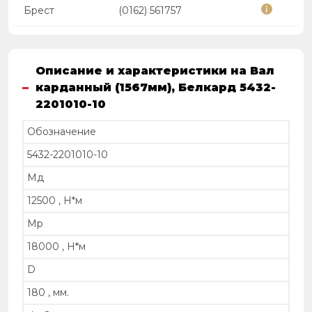
Брест
(0162) 561757
Описание и характеристики на Вал
карданный (1567мм), Белкард 5432-
2201010-10
Обозначение
5432-2201010-10
Мд
12500 , Н*м
Мр
18000 , Н*м
D
180 , мм.