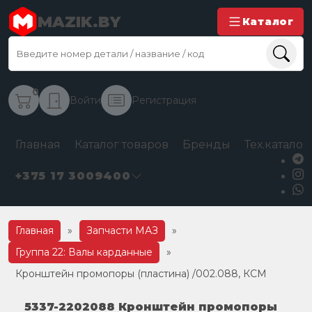
MAZIK.BY
Каталог
0
Войти
Регистрация
Главная
Каталог товаров
Бренды
Тех.каталог
+375 17 3009400
Главная
»
Запчасти МАЗ
»
Группа 22: Валы карданные
»
Кронштейн промопоры (пластина) /002.088, КСМ
5337-2202088 Кронштейн промопоры