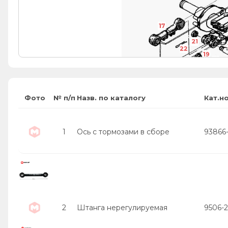
17
21
22
19
18
9
16
13
15
9
10
11
12
Фото
№ п/п
Назв. по каталогу
Кат.н
21
2
14
22
1
Ось с тормозами в сборе
93866
2
Штанга нерегулируемая
9506-2