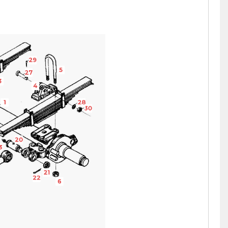
29
5
27
3
4
1
28
30
20
3
21
22
6