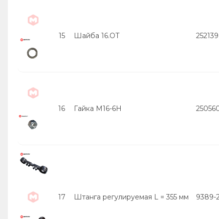
15
Шайба 16.ОТ
252139
16
Гайка М16-6Н
25056
17
Штанга регулируемая L = 355 мм
9389-