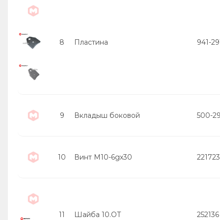
8
Пластина
941-2
9
Вкладыш боковой
500-2
10
Винт М10-6gх30
221723
11
Шайба 10.ОТ
252136