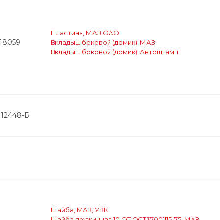
Пластина, МАЗ ОАО
918059
Вкладыш боковой (домик), МАЗ
Вкладыш боковой (домик), Автоштамп
912448-Б
Шайба, МАЗ, УВК
Шайба пружинная 10 ОТ ОСТ37001115-75, МАЗ