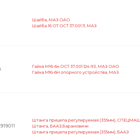
Шайба, МАЗ ОАО
Шайба 16 OT OCT 37.001.11, МАЗ
Гайка М16-6н ОСТ 37.001.124-93, МАЗ ОАО
0
Гайка M16-6H опорного устройства, МАЗ
Штанга прицепа регулируемая (355мм), СПЕЦМА
2919011
Штанга, БААЗ,Барановичи
Штанга прицепа регулируемая (355мм), БААЗ