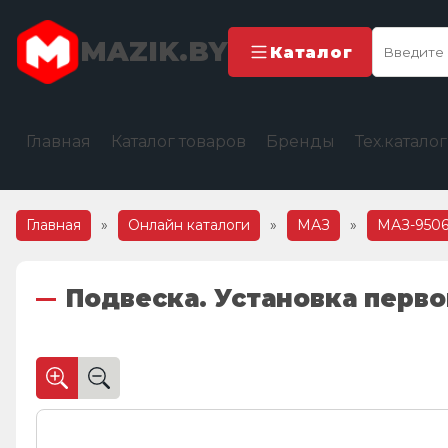
MAZIK.BY
Каталог
Главная
Каталог товаров
Бренды
Тех.катало
Главная
»
Онлайн каталоги
»
МАЗ
»
МАЗ-950
Подвеска. Установка перво