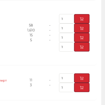
58
-
1,610
-
15
-
5
-
11
-
сперт
3
-