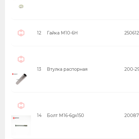
12
Гайка М10-6Н
250612
13
Втулка распорная
200-2
14
Болт М16-6gх150
20087