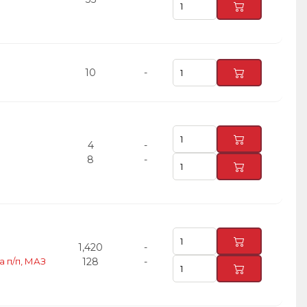
10
-
4
-
8
-
1,420
-
а п/п, МАЗ
128
-