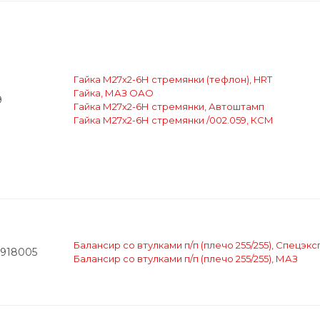
Гайка М27х2-6Н стремянки (тефлон), HRT
Гайка, МАЗ ОАО
9
Гайка М27х2-6Н стремянки, Автоштамп
Гайка М27х2-6Н стремянки /002.059, КСМ
Балансир со втулками п/п (плечо 255/255), Спецэк
2918005
Балансир со втулками п/п (плечо 255/255), МАЗ