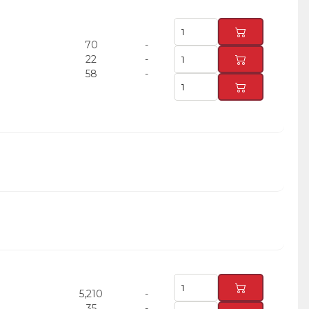
70
-
22
-
58
-
5,210
-
35
-