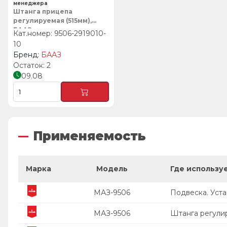
менеджера
Штанга прицепа
регулируемая (515мм),
БААЗ
9506-2919010-
10
БААЗ
2
09.08
Применяемость
Марка
Модель
Где использу
МАЗ-9506
Подвеска. Уста
МАЗ-9506
Штанга регули