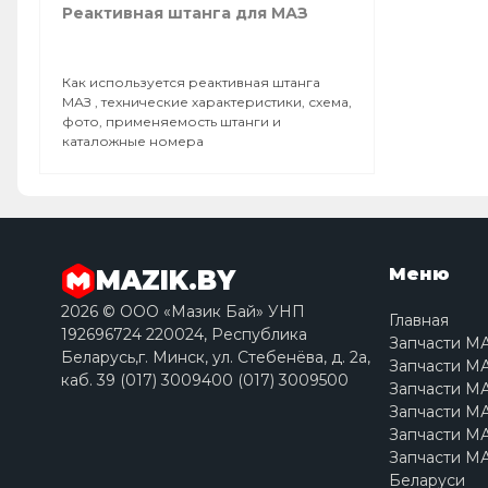
Реактивная штанга для МАЗ
Как используется реактивная штанга
МАЗ , технические характеристики, схема,
фото, применяемость штанги и
каталожные номера
Меню
MAZIK.BY
2026 © ООО «Мазик Бай» УНП
Главная
192696724 220024, Республика
Запчасти М
Беларусь,г. Минск, ул. Стебенёва, д. 2a,
Запчасти МА
каб. 39 (017) 3009400 (017) 3009500
Запчасти МА
Запчасти МА
Запчасти МА
Запчасти МА
Беларуси