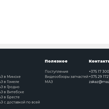
Полезное
Контакт
Поступления
+375 17 30
АЗ в Минске
Видеообзоры запчастей
+375 29 172
З в Гомеле
МАЗ
zakaz@maz
З в Гродно
З в Витебске
З в Бресте
З с доставкой по всей