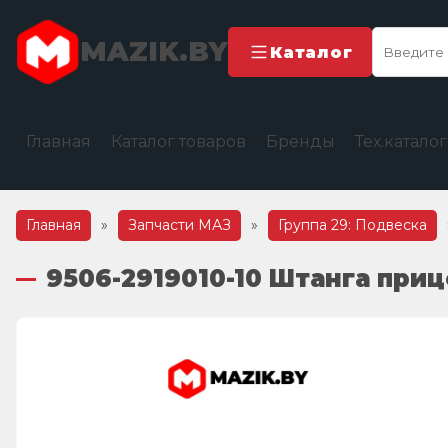
MAZIK.BY
Каталог
Главная
Каталог товаров
Бренды
Тех.катало
Главная
»
Запчасти МАЗ
»
Группа 29: Подвеска
9506-2919010-10 Штанга приц