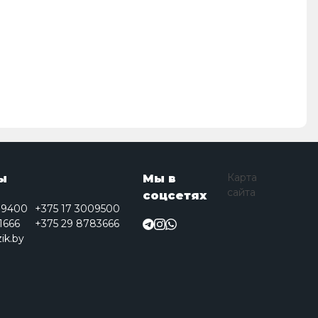
Карта
ы
Мы в
сайта
соцсетях
09400
+375 17 3009500
1666
+375 29 8783666
ik.by