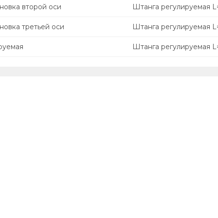
новка второй оси
Штанга регулируемая L
новка третьей оси
Штанга регулируемая L
руемая
Штанга регулируемая L