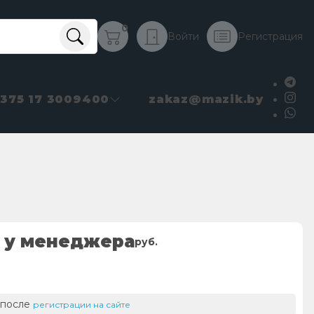
0
Войти
Регистрация
+375 17 3009400
zakaz@mazik.by
 у менеджера
руб.
 после
регистрации на сайте