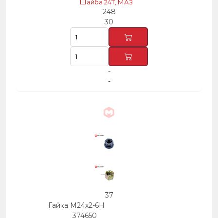
Шайба 24Т, МАЗ
248
30
-
-
37
Гайка М24х2-6Н
374650