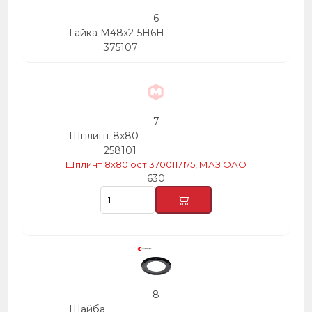
6
Гайка М48х2-5Н6Н
375107
7
Шплинт 8х80
258101
Шплинт 8х80 ост 3700117175, МАЗ ОАО
630
-
8
Шайба