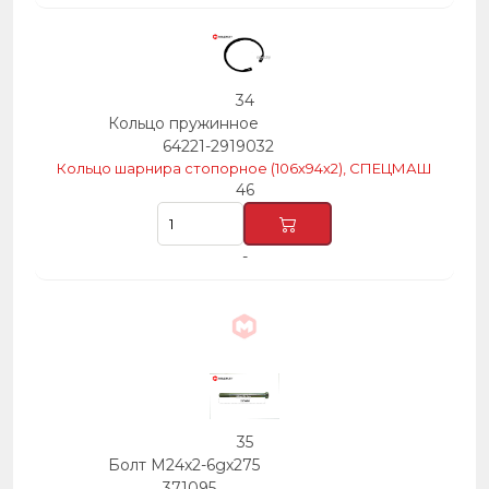
34
Кольцо пружинное
64221-2919032
Кольцо шарнира стопорное (106х94х2), СПЕЦМАШ
46
-
35
Болт М24х2-6gх275
371095