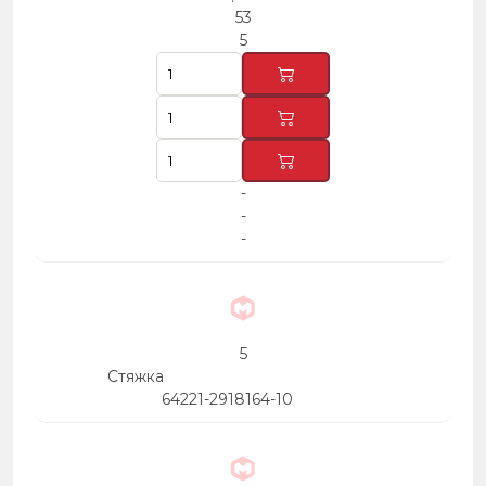
53
5
-
-
-
5
Стяжка
64221-2918164-10