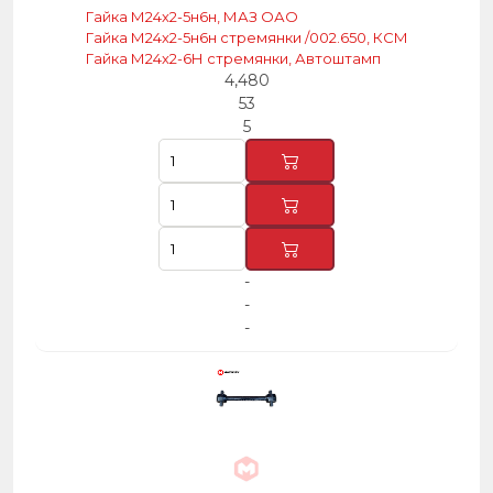
Гайка М24х2-5н6н, МАЗ ОАО
Гайка М24х2-5н6н стремянки /002.650, КСМ
Гайка М24х2-6Н стремянки, Автоштамп
4,480
53
5
-
-
-