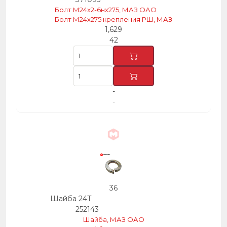
Болт М24х2-6нх275, МАЗ ОАО
Болт М24х275 крепления РШ, МАЗ
1,629
42
-
-
36
Шайба 24Т
252143
Шайба, МАЗ ОАО