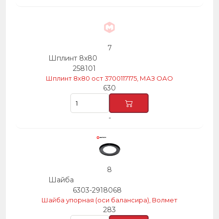
7
Шплинт 8х80
258101
Шплинт 8х80 ост 3700117175, МАЗ ОАО
630
-
8
Шайба
6303-2918068
Шайба упорная (оси балансира), Волмет
283