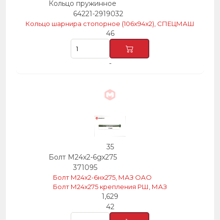
Кольцо пружинное
64221-2919032
Кольцо шарнира стопорное (106х94х2), СПЕЦМАШ
46
-
35
Болт М24х2-6gх275
371095
Болт М24х2-6нх275, МАЗ ОАО
Болт М24х275 крепления РШ, МАЗ
1,629
42