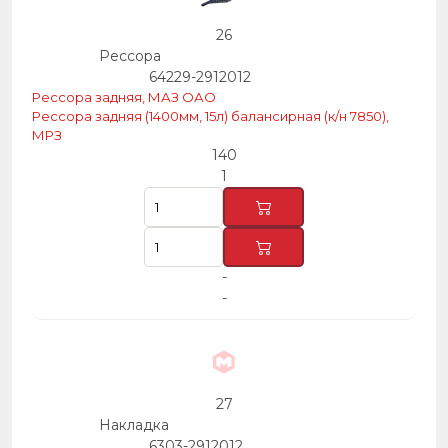
26
Рессора
64229-2912012
Рессора задняя, МАЗ ОАО
Рессора задняя (1400мм, 15л) балансирная (к/н 7850),
МРЗ
140
1
-
-
27
Накладка
6303-2912012