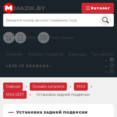
MAZIK.BY
Каталог
0
Войти
Регистрация
Главная
Каталог товаров
Бренды
Тех.каталог
+375 17 3009400
Главная
»
Онлайн каталоги
»
МАЗ
»
МАЗ-5337
»
Установка задней подвески
Установка задней подвески