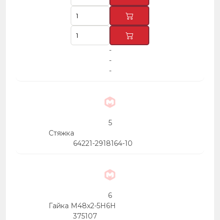
-
-
-
5
Стяжка
64221-2918164-10
6
Гайка М48х2-5Н6Н
375107