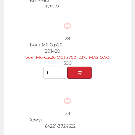
Кляммер
379173
28
Болт М6-6gх20
201420
Болт М6-6дх20 ОСТ 3700112375, МАЗ ОАО
500
-
29
Хомут
64221-3724622