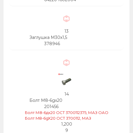
13
Заглушка М30х1,5
378946
14
Болт М8-6gх20
201456
Болт М8-6дх20 ОСТ 3700112375, МАЗ ОАО
Болт M8-6gX20 OCT 3700112, МАЗ
1,200
9