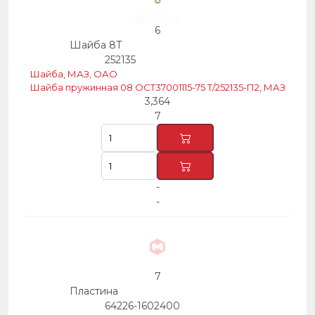
6
Шайба 8Т
252135
Шайба, МАЗ, ОАО
Шайба пружинная 08 ОСТ37001115-75 Т/252135-П2, МАЗ
3,364
7
-
-
7
Пластина
64226-1602400