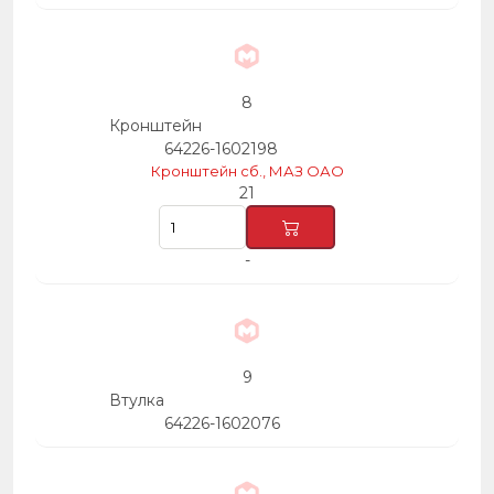
8
Кронштейн
64226-1602198
Кронштейн сб., МАЗ ОАО
21
-
9
Втулка
64226-1602076