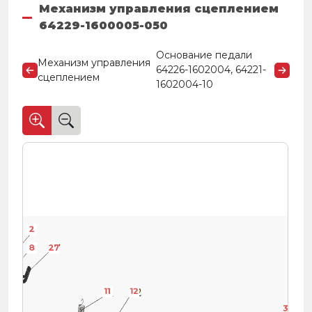
Механизм управления сцеплением
64229-1600005-050
Основание педали
Механизм управления
64226-1602004, 64221-
сцеплением
1602004-10
2
8
27
11
12
12
38