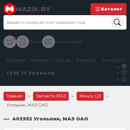
MAZIK.BY
Каталог
0
Войти
Регистрация
Главная
Каталог товаров
Бренды
Тех.каталог
+375 17 3009400
Главная
»
Запчасти МАЗ
»
Минск ЦЗ
»
Угольник, МАЗ ОАО
402952 Угольник, МАЗ ОАО