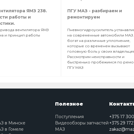
нтилятора ЯМЗ 238.
ПГУ МАЗ - разбираем и
сти работы и
ремонтируем
стики.
привода вентилятора ЯМЗ
Пневмогидроусилитель устанавли
ема и принцип работы
на современные автомобили МАЗ.
богат на различные уплотнение,
которые со временем вызывают
головную боль у своих владельце
Рассмотрим неисправности и
быстренько пробежимся по ремо
ПГУ МАЗ
Полезное
Контакт
Поступления
+375 17 30
АЗ в Минске
Видеообзоры запчастей
+375 29 172
З в Гомеле
МАЗ
zakaz@maz