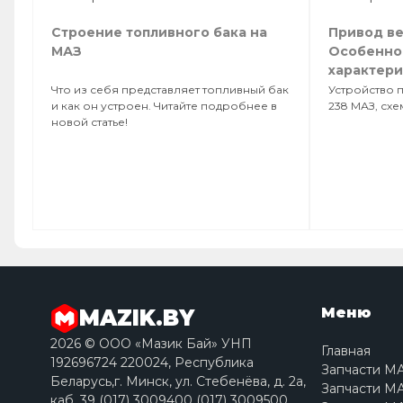
Строение топливного бака на
Привод ве
МАЗ
Особенно
характери
Что из себя представляет топливный бак
Устройство 
и как он устроен. Читайте подробнее в
238 МАЗ, сх
новой статье!
Меню
MAZIK.BY
2026 © ООО «Мазик Бай» УНП
Главная
192696724 220024, Республика
Запчасти М
Беларусь,г. Минск, ул. Стебенёва, д. 2a,
Запчасти МА
каб. 39 (017) 3009400 (017) 3009500