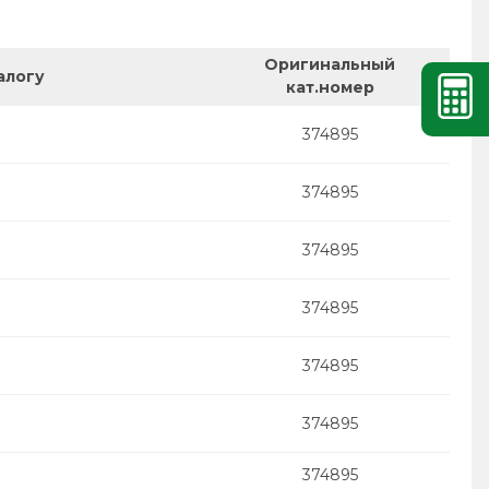
Оригинальный
алогу
кат.номер
374895
374895
374895
374895
374895
374895
374895