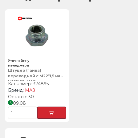
Уточняйте у
менеджера
Штуцер (гайка)
переходной с М22*1,5 на
М16*1,50, МАЗ
374895
МАЗ
30
09.08