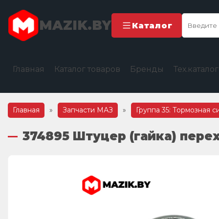
MAZIK.BY
Каталог
Главная
Каталог товаров
Бренды
Тех.катало
Главная
»
Запчасти МАЗ
»
Группа 35: Тормозная с
374895 Штуцер (гайка) перех