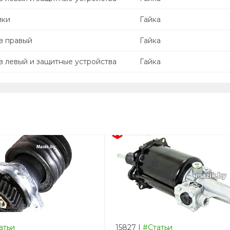
ики
Гайка
в правый
Гайка
в левый и защитные устройства
Гайка
атьи
15827
|
#Статьи