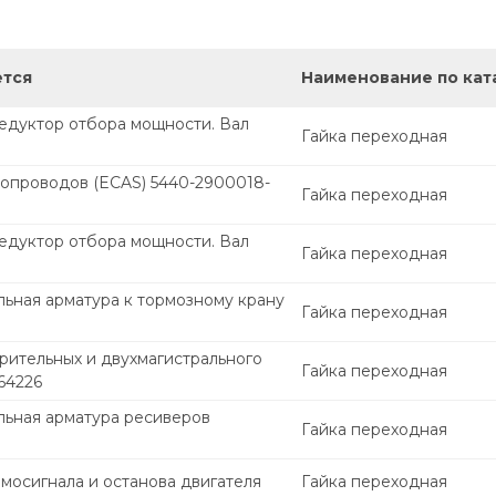
ется
Наименование по кат
едуктор отбора мощности. Вал
Гайка переходная
бопроводов (ECAS) 5440-2900018-
Гайка переходная
едуктор отбора мощности. Вал
Гайка переходная
ьная арматура к тормозному крану
Гайка переходная
рительных и двухмагистрального
Гайка переходная
64226
ьная арматура ресиверов
Гайка переходная
мосигнала и останова двигателя
Гайка переходная