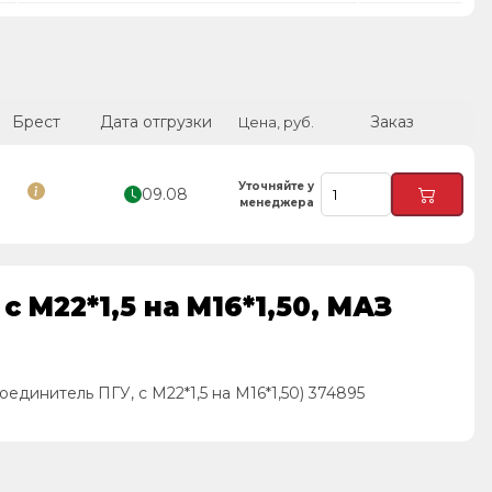
Брест
Дата отгрузки
Заказ
Цена, руб.
Уточняйте у
09.08
менеджера
 М22*1,5 на М16*1,50, МАЗ
динитель ПГУ, с М22*1,5 на М16*1,50) 374895