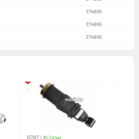
374895
374895
374895
15787
|
#Статьи