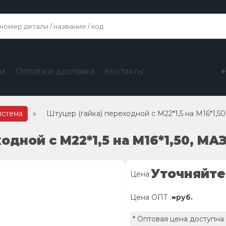
ги
Оплата и доставка
Контакты
истема
»
Штуцер (гайка) переходной с М22*1,5 на М16*1,5
одной с М22*1,5 на М16*1,50, МА
Уточняйте
Цена:
-
Цена ОПТ :
руб.
* Оптовая цена доступна