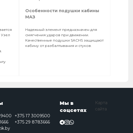
Особенности подушки кабины
МАЗ
вается
Надежный элемент предназначен для
 Узел
смягчения ударов при движении.
Качественные подушки SACHS защищают
кабину от разбалтывания и стуков.
в.
нту
Карта
ы
Мы в
сайта
соцсетях
09400
+375 17 3009500
1666
+375 29 8783666
ik.by