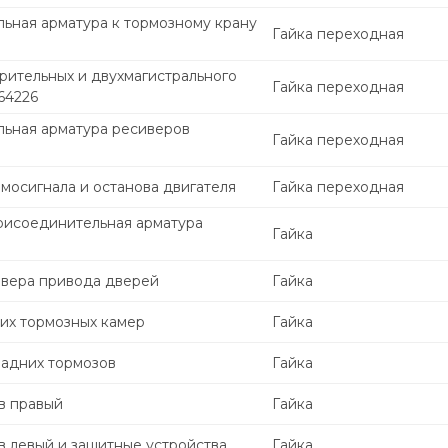
ьная арматура к тормозному крану
Гайка переходная
рительных и двухмагистрального
Гайка переходная
64226
ьная арматура ресиверов
Гайка переходная
мосигнала и останова двигателя
Гайка переходная
рисоединительная арматура
Гайка
ивера привода дверей
Гайка
них тормозных камер
Гайка
задних тормозов
Гайка
в правый
Гайка
в левый и защитные устройства
Гайка