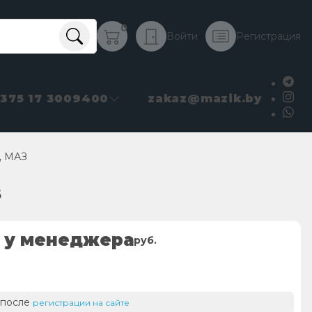
0
Войти
Регистрация
+375 17 3009400
zakaz@mazik.by
0, МАЗ
З
 у менеджера
руб.
 после
регистрации на сайте