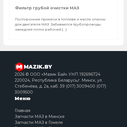
Фильтр грубой очистки МАЗ
Посторонние примеси в топливе и масле опасны
для двигателя МАЗ. Забиваются трубопроводы,
замедляя поток рабочей […]
MAZIK.BY
2026 © ООО «Мазик Бай» УНП 192696724
220024, Республика Беларусь,г. Минск, ул.
Стебенёва, д. 2a, каб. 39 (017) 3009400 (017)
3009500
Меню
Главная
Запчасти МАЗ в Минске
Запчасти МАЗ в Гомеле