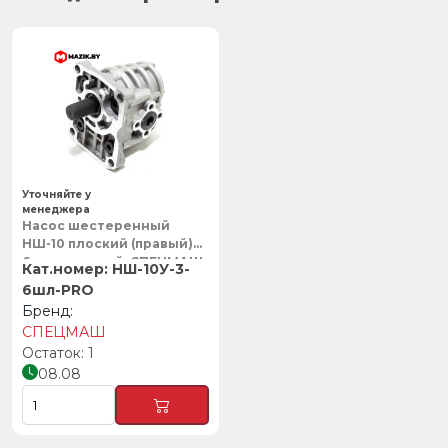
Уточняйте у
менеджера
Насос шестеренный
НШ-10 плоский (правый)
6ти шлицевой, СПЕЦМАШ
НШ-10У-3-
6шл-PRO
СПЕЦМАШ
1
08.08