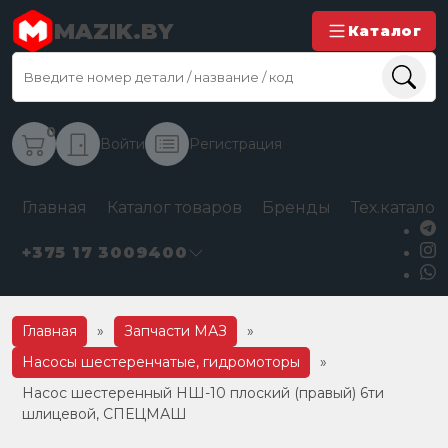
MAZIK.BY
Каталог
0
Войти
Регистрация
Главная
Каталог товаров
Бренды
Тех.каталог
+375 17 3009400
Главная
»
Запчасти МАЗ
»
Насосы шестеренчатые, гидромоторы
»
Насос шестеренный НШ-10 плоский (правый) 6ти
шлицевой, СПЕЦМАШ