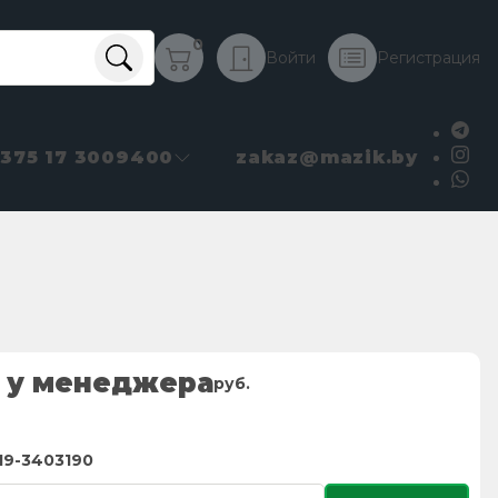
0
Войти
Регистрация
+375 17 3009400
zakaz@mazik.by
 у менеджера
руб.
19-3403190