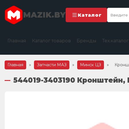
MAZIK.BY
Каталог
Главная
Каталог товаров
Бренды
Тех.катало
Главная
»
Запчасти МАЗ
»
Минск ЦЗ
»
Кронш
544019-3403190 Кронштейн,