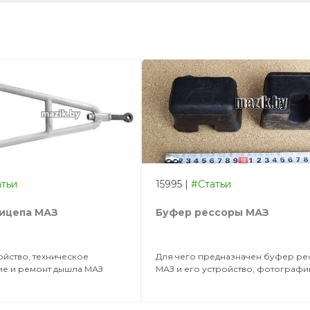
атьи
15995
|
#Статьи
ицепа МАЗ
Буфер рессоры МАЗ
ойство, техническое
Для чего предназначен буфер р
е и ремонт дышла МАЗ
МАЗ и его устройство, фотографи