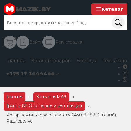
MAZIK.BY
Каталог
0
Войти
Регистрация
Главная
Каталог товаров
Бренды
Тех.каталог
+375 17 3009400
Главная
»
Запчасти МАЗ
»
Группа 81: Отопление и вентиляция
»
Ротор вентилятора отопителя 6430-8118213 (левый),
Радиоволна