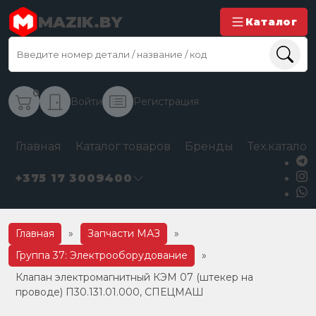
MAZIK.BY
Каталог
0
Войти
Регистрация
Главная
Каталог товаров
Бренды
Тех.каталог
+375 17 3009400
Главная
»
Запчасти МАЗ
»
Группа 37: Электрооборудование
»
Клапан электромагнитный КЭМ 07 (штекер на
проводе) П30.131.01.000, СПЕЦМАШ