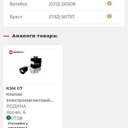
Витебск
(0212) 261608
Брест
(0162) 561757
Аналоги товара:
КЭМ 07
Клапан
электромагнитный
КЭМ 07 (штекер на
РОДИНА
проводе) П30.131.01.000
6
(аналог КЭБ-420С-01),
07.08
РОДИНА
Уточняйте у
менеджера