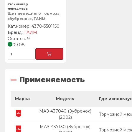
Уточняйте у
менеджера
Щит переднего тормоза
«Зубренок», ТАИМ
4370-3501150
ТАИМ
9
09.08
Применяемость
Марка
Модель
Где использу
МАЗ-437040 (Зубренок)
Тормозной мех
(2002)
МАЗ-437130 (Зубренок)
Тормозной мех