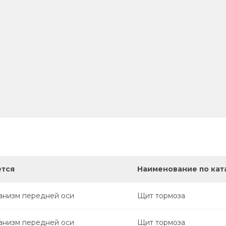
ется
Наименование по кат
анизм передней оси
Щит тормоза
анизм передней оси
Щит тормоза