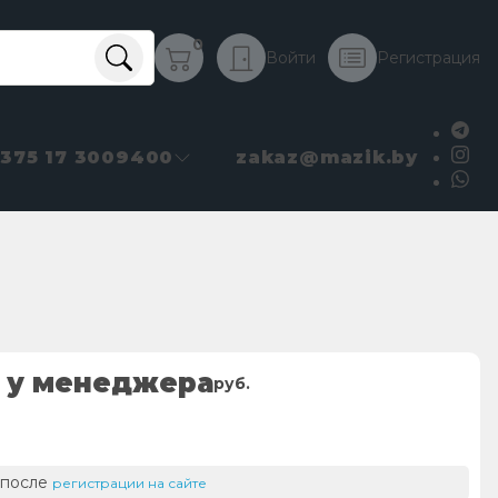
0
Войти
Регистрация
+375 17 3009400
zakaz@mazik.by
 у менеджера
руб.
 после
регистрации на сайте