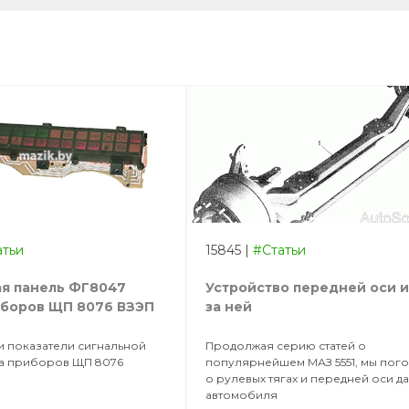
атьи
15845
|
#Статьи
я панель ФГ8047
Устройство передней оси и
иборов ЩП 8076 ВЗЭП
за ней
и показатели сигнальной
Продолжая серию статей о
а приборов ЩП 8076
популярнейшем МАЗ 5551, мы пог
о рулевых тягах и передней оси д
автомобиля