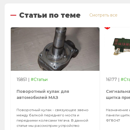
Статьи по теме
Смотреть все
15851
|
#Статьи
16177
|
#Ст
Поворотный кулак для
Сигнальна
автомобилей МАЗ
щитка пр
Поворотный кулак - связующее звено
Назначение 
между балкой переднего моста и
панели щитк
передними колесами тягача. В данной
ФГ8047
статье мы рассмотрим устройство