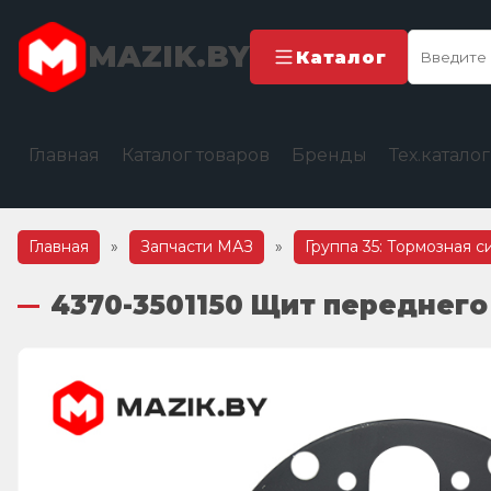
MAZIK.BY
Каталог
Главная
Каталог товаров
Бренды
Тех.катало
Главная
»
Запчасти МАЗ
»
Группа 35: Тормозная с
4370-3501150 Щит переднего