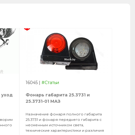
16045
|
#Статьи
 уход
Фонарь габарита 25.3731 и
25.3731-01 МАЗ
Назначение фонаря полного габарита
оворим
25.3731 и фонаря переднего габарита с
анного
несменным источником света,
технические характеристики и различия