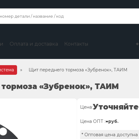
ги
Оплата и доставка
Контакты
истема
»
Щит переднего тормоза «Зубренок», ТАИМ
 тормоза «Зубренок», ТАИМ
Уточняйте
Цена:
-
Цена ОПТ :
руб.
* Оптовая цена доступна