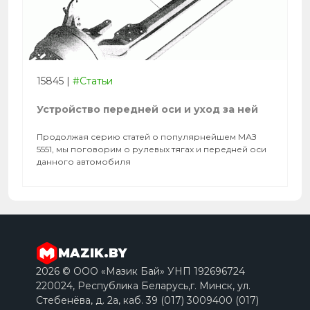
15845
|
#Статьи
Устройство передней оси и уход за ней
Продолжая серию статей о популярнейшем МАЗ
5551, мы поговорим о рулевых тягах и передней оси
данного автомобиля
MAZIK.BY
2026 © ООО «Мазик Бай» УНП 192696724
220024, Республика Беларусь,г. Минск, ул.
Стебенёва, д. 2a, каб. 39 (017) 3009400 (017)