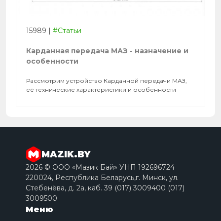
15989
|
#Статьи
Карданная передача МАЗ - назначение и
особенности
Рассмотрим устройство Карданной передачи МАЗ,
её технические характеристики и особенности
MAZIK.BY
2026 © ООО «Мазик Бай» УНП 192696724
220024, Республика Беларусь,г. Минск, ул.
Стебенёва, д. 2a, каб. 39 (017) 3009400 (017)
3009500
Меню