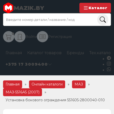
MAZIK.BY
Каталог
0
Войти
Регистрация
Главная
Каталог товаров
Бренды
Тех.каталог
+375 17 3009400
Главная
»
Онлайн каталоги
»
МАЗ
»
МАЗ-5516А5 (2007)
»
Установка бокового ограждения 551605-2800040-010