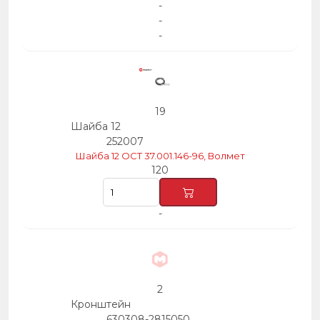
-
-
-
19
Шайба 12
252007
Шайба 12 ОСТ 37.001.146-96, Волмет
120
-
2
Кронштейн
630308-2815050