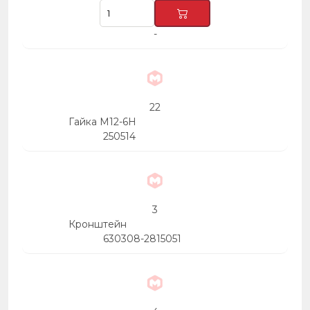
-
22
Гайка М12-6Н
250514
3
Кронштейн
630308-2815051