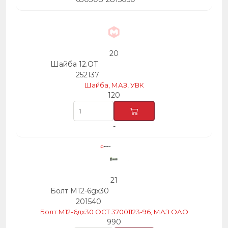
20
Шайба 12.ОТ
252137
Шайба, МАЗ, УВК
120
-
21
Болт М12-6gх30
201540
Болт М12-6дх30 ОСТ 37001123-96, МАЗ ОАО
990