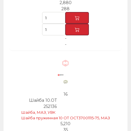
2,880
288
-
-
16
Шайба 10.ОТ
252136
Шайба, МАЗ, УВК
Шайба пружинная 10 ОТ ОСТ37001115-75, МАЗ
5,210
35