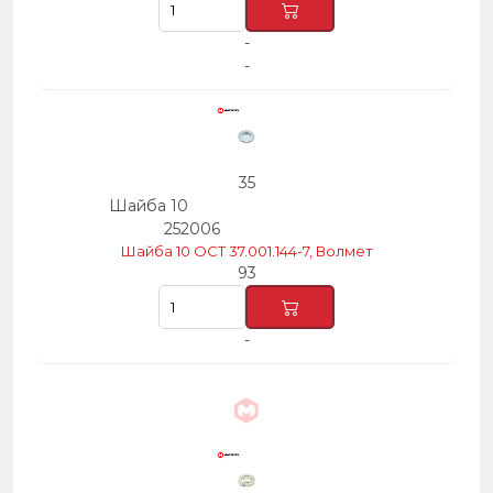
-
-
35
Шайба 10
252006
Шайба 10 OCT 37.001.144-7, Волмет
93
-