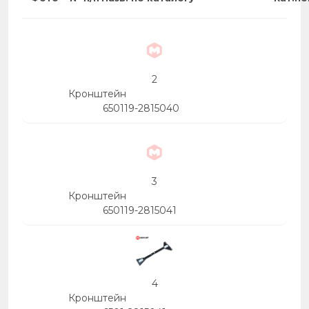
7
31
37
2
20
Кронштейн
6
650119-2815040
29
32
31
19
35
37
36
3
Кронштейн
20
650119-2815041
4
Кронштейн