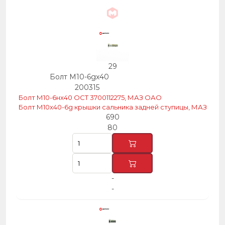
29
Болт М10-6gх40
200315
Болт М10-6нх40 ОСТ 3700112275, МАЗ ОАО
Болт М10х40-6g крышки сальника задней ступицы, МАЗ
690
80
-
-