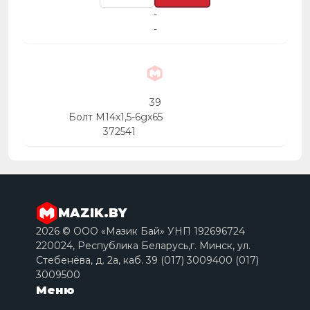
-
-
39
Болт М14х1,5-6gх65
372541
MAZIK.BY
2026 © ООО «Мазик Бай» УНП 192696724
220024, Республика Беларусь,г. Минск, ул.
Стебенёва, д. 2a, каб. 39 (017) 3009400 (017)
3009500
Меню