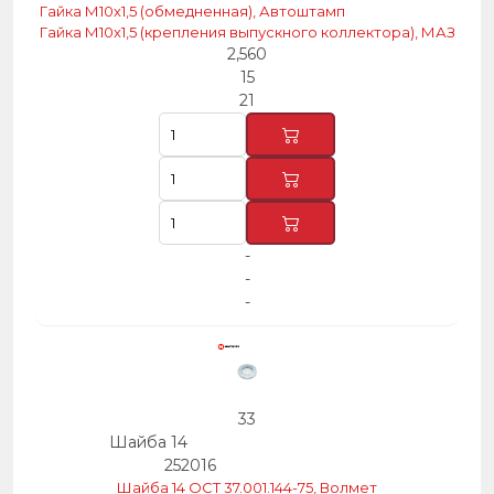
Гайка М10х1,5 (обмедненная), Автоштамп
Гайка М10х1,5 (крепления выпускного коллектора), МАЗ
2,560
15
21
-
-
-
33
Шайба 14
252016
Шайба 14 ОСТ 37.001.144-75, Волмет