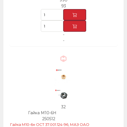
990
93
-
-
32
Гайка М10-6Н
250512
Гайка М10-6н ОСТ 37.001.124-96, МАЗ ОАО