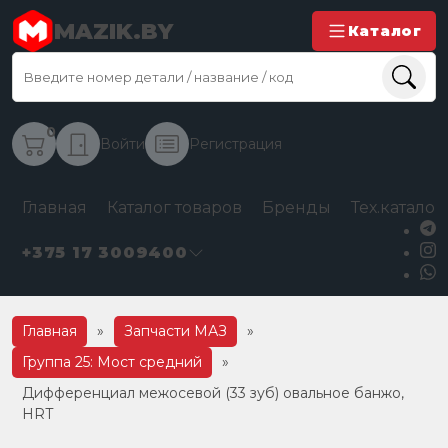
MAZIK.BY
Каталог
0
Войти
Регистрация
Главная
Каталог товаров
Бренды
Тех.каталог
+375 17 3009400
Главная
»
Запчасти МАЗ
»
Группа 25: Мост средний
»
Дифференциал межосевой (33 зуб) овальное банжо,
HRT