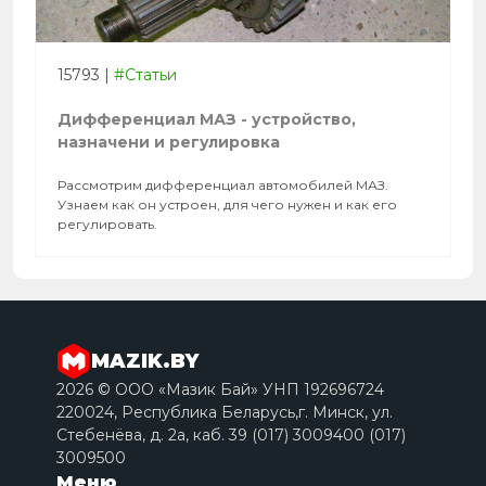
15793
|
#Статьи
Дифференциал МАЗ - устройство,
назначени и регулировка
Рассмотрим дифференциал автомобилей МАЗ.
Узнаем как он устроен, для чего нужен и как его
регулировать.
MAZIK.BY
2026 © ООО «Мазик Бай» УНП 192696724
220024, Республика Беларусь,г. Минск, ул.
Стебенёва, д. 2a, каб. 39 (017) 3009400 (017)
3009500
Меню