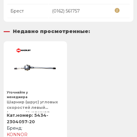
Брест
(0162) 561757
Недавно просмотренные:
Уточняйте у
менеджера
Шарнир (шрус) угловых
скоростей левый
(длинный), KONNOR
5434-
2304057-20
KONNOR