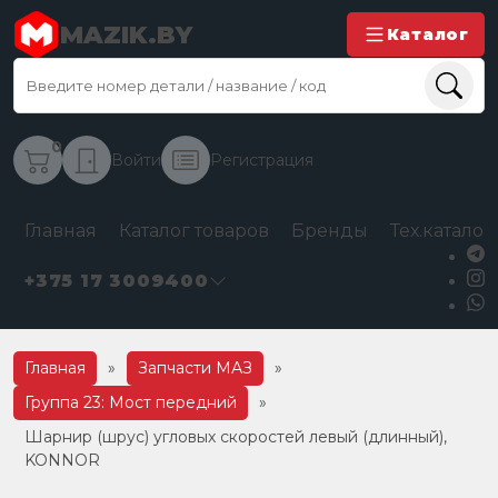
MAZIK.BY
Каталог
0
Войти
Регистрация
Главная
Каталог товаров
Бренды
Тех.каталог
+375 17 3009400
Главная
»
Запчасти МАЗ
»
Группа 23: Мост передний
»
Шарнир (шрус) угловых скоростей левый (длинный),
KONNOR