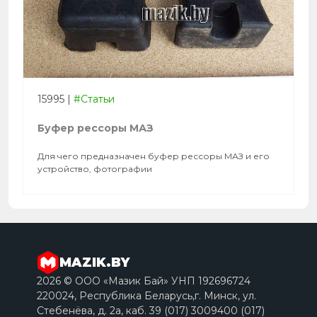
15995
|
#Статьи
Буфер рессоры МАЗ
Для чего предназначен буфер рессоры МАЗ и его
устройство, фотографии
MAZIK.BY
2026 © ООО «Мазик Бай» УНП 192696724
220024, Республика Беларусь,г. Минск, ул.
Стебенёва, д. 2a, каб. 39 (017) 3009400 (017)