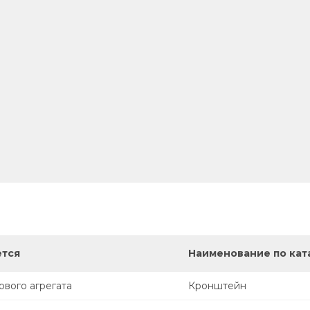
ется
Наименование по кат
вого агрегата
Кронштейн