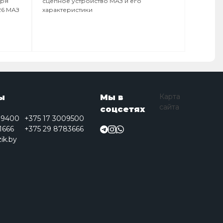
аря
сцепное устройство МАЗ и его
26 МАЗ
характеристики
Карта
ы
Мы в
сайта
соцсетях
09400
+375 17 3009500
1666
+375 29 8783666
ik.by