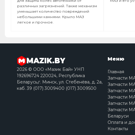
для защиты колес автотехники от
МАЗ и его у
различных загрязнений. Также механизм
уменьшает количество повреждений
небольшими камнями. Крыло МАЗ
легкое и прочное.
Меню
MAZIK.BY
2026 © ООО «Мазик Бай» УНП
Главная
192696724 220024, Республика
Запчасти М
Беларусь,г. Минск, ул. Стебенёва, д. 2a,
Запчасти МА
каб. 39 (017) 3009400 (017) 3009500
Запчасти МА
Запчасти МА
Запчасти МА
Запчасти МА
Беларуси
Оплата и до
Контакты