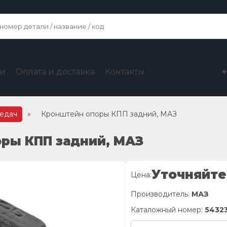
ги
Оплата и доставка
Контакты
редач
»
Кронштейн опоры КПП задний, МАЗ
оры КПП задний, МАЗ
Уточняйте
Цена:
Производитель:
МАЗ
Каталожный номер:
54323