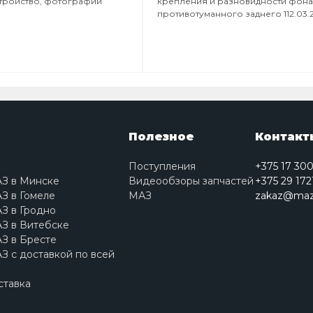
стройство, фотографии
крепления и разновидности фон
противотуманного заднего 112.03.
Полезное
Контакт
Поступления
+375 17 30
АЗ в Минске
Видеообзоры запчастей
+375 29 172
З в Гомеле
МАЗ
zakaz@maz
З в Гродно
З в Витебске
З в Бресте
З с доставкой по всей
ставка