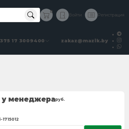
0
Войти
Регистрация
+375 17 3009400
zakaz@mazik.by
 у менеджера
руб.
-1715012