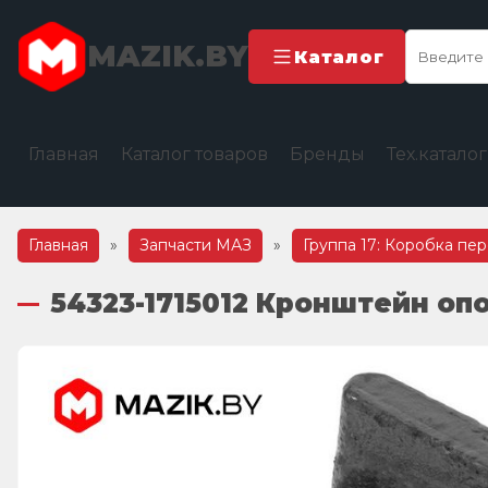
MAZIK.BY
Каталог
Главная
Каталог товаров
Бренды
Тех.катало
Главная
»
Запчасти МАЗ
»
Группа 17: Коробка пе
54323-1715012 Кронштейн оп