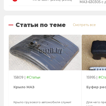
МАЗ-630305 с 
Статьи по теме
Смотреть все
15809
|
#Статьи
15995
|
#Ст
Крыло МАЗ
Буфер ре
Крыло грузового автомобиля служит
Для чего пр