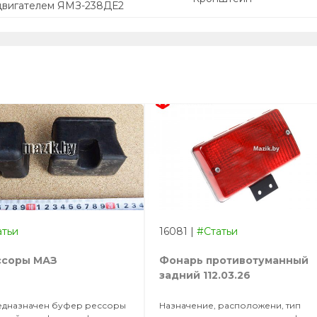
двигателем ЯМЗ-238ДЕ2
атьи
16081
|
#Статьи
ссоры МАЗ
Фонарь противотуманный
задний 112.03.26
едназначен буфер рессоры
Назначение, расположени, тип