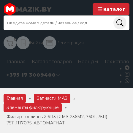
MAZIK.BY
Каталог
0
Войти
Регистрация
Главная
Каталог товаров
Бренды
Тех.каталог
+375 17 3009400
Главная
»
Запчасти МАЗ
»
Элементы фильтрующие
»
Фильтр топливный 6113 (ЯМЗ-236М2, 7601, 7511)
7511.1117075, АВТОМАГНАТ