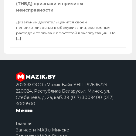
(ТНВД) признаки и причины
неисправности
Дизельный двигатель ценится своей
неприхотливостью в обслуживании, экономным
расходом топлива и простотой в эксплуатации. Но
[…]
MAZIK.BY
2026 © ООО «Мазик Бай» УНП 192696724
220024, Республика Беларусь,г. Минск, ул.
Стебенёва, д. 2a, каб. 39 (017) 3009400 (017)
3009500
Меню
Главная
Запчасти МАЗ в Минске