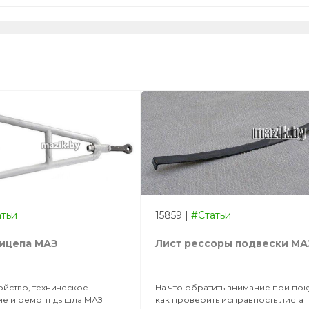
атьи
15859
|
#Статьи
ицепа МАЗ
Лист рессоры подвески МА
ойство, техническое
На что обратить внимание при по
е и ремонт дышла МАЗ
как проверить исправность листа