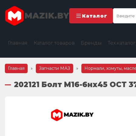
MAZIK.BY
Каталог
Главная
Каталог товаров
Бренды
Тех.катало
Главная
»
Запчасти МАЗ
»
Нормали, хомуты, масл
202121 Болт М16-6нх45 ОСТ 3