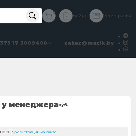
0
Войти
Регистрация
+375 17 3009400
zakaz@mazik.by
 у менеджера
руб.
 после
регистрации на сайте