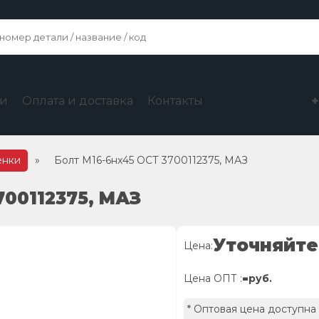
ги
Оплата и доставка
Контакты
енки
»
Болт М16-6нх45 ОСТ 3700112375, МАЗ
700112375, МАЗ
Уточняйте
Цена:
-
Цена ОПТ :
руб.
* Оптовая цена доступна