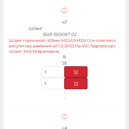
47
Шланг
5549-3506187-02
Шланг тормозной ( 455мм, М22х1,5-М22х1,5, в оплетке) к
регулятору давления ШП.12.2М22.Пр.450, Гидроресурс
Шланг, БААЗ,Барановичи
8
26
-
-
48