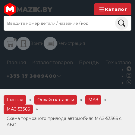
MAZIK.BY
Каталог
0
Войти
Регистрация
Главная
Каталог товаров
Бренды
Тех.каталог
+375 17 3009400
Главная
»
Онлайн каталоги
»
МАЗ
»
МАЗ-53366
»
Схема тормозного привода автомобиля МАЗ-53366 с
АБС