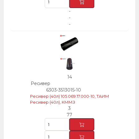
-
-
-
14
Ресивер
6303-3513015-10
Ресивер (40л) 105.069.17.000-10, ТАИМ
Ресивер (40л), КММЗ
3
77