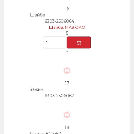
16
Шайба
6303-2506064
Шайба, МАЗ ОАО
5
-
17
Зажим
6303-2506062
18
Штифт 6С4х50