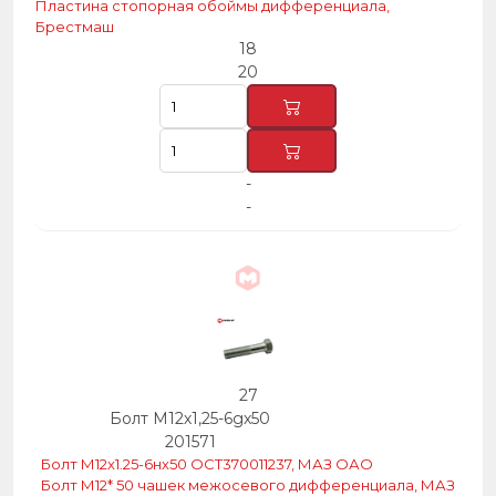
Пластина стопорная обоймы дифференциала,
Брестмаш
18
20
-
-
27
Болт М12х1,25-6gх50
201571
Болт М12х1.25-6нх50 ОСТ370011237, МАЗ ОАО
Болт М12* 50 чашек межосевого дифференциала, МАЗ