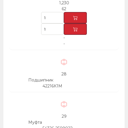
1,230
62
-
-
28
Подшипник
42216К1М
29
Муфта