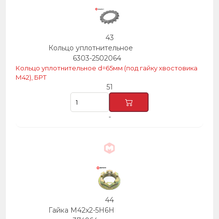
43
Кольцо уплотнительное
6303-2502064
Кольцо уплотнительное d=65мм (под гайку хвостовика
М42), БРТ
51
-
44
Гайка М42х2-5Н6Н