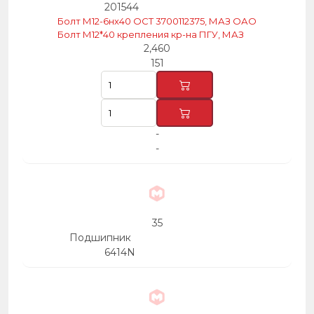
201544
Болт М12-6нх40 ОСТ 3700112375, МАЗ ОАО
Болт М12*40 крепления кр-на ПГУ, МАЗ
2,460
151
-
-
35
Подшипник
6414N