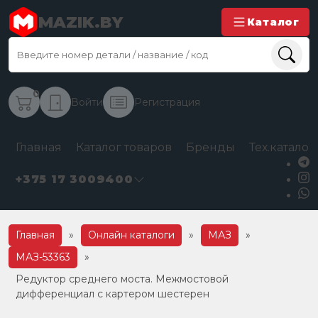
MAZIK.BY
Каталог
0
Войти
Регистрация
Главная
Каталог товаров
Бренды
Тех.каталог
+375 17 3009400
Главная
»
Онлайн каталоги
»
МАЗ
»
МАЗ-53363
»
Редуктор среднего моста. Межмостовой
дифференциал с картером шестерен