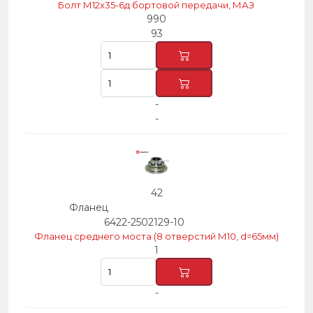
Болт М12х35-6д бортовой передачи, МАЗ
990
93
-
-
42
Фланец
6422-2502129-10
Фланец среднего моста (8 отверстий М10, d=65мм)
1
-