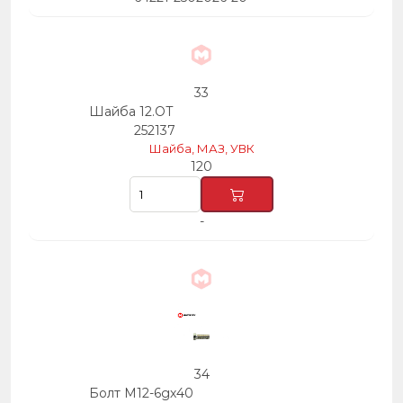
33
Шайба 12.ОТ
252137
Шайба, МАЗ, УВК
120
-
34
Болт М12-6gх40