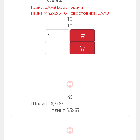
374964
Гайка, БААЗ,Барановичи
Гайка М42х2-5Н6Н хвостовика, БААЗ
10
10
-
-
45
Шплинт 6,3х63
Шплинт 6,3х63