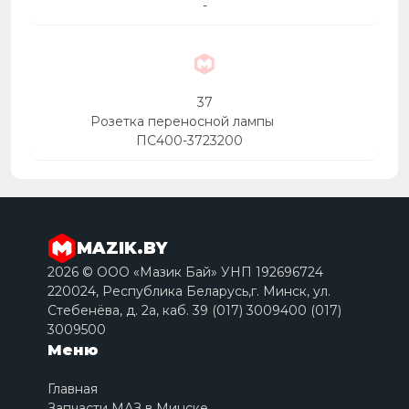
-
37
Розетка переносной лампы
ПС400-3723200
MAZIK.BY
2026 © ООО «Мазик Бай» УНП 192696724
220024, Республика Беларусь,г. Минск, ул.
Стебенёва, д. 2a, каб. 39 (017) 3009400 (017)
3009500
Меню
Главная
Запчасти МАЗ в Минске