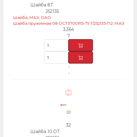
Шайба 8Т
252135
Шайба, МАЗ, ОАО
Шайба пружинная 08 ОСТ37001115-75 Т/252135-П2, МАЗ
3,364
7
-
-
32
Шайба 10.ОТ