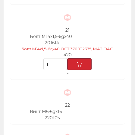
21
Болт М14х1,5-6gх40
201614
Болт М14х1,5-6дх40 ОСТ 3700112375, МАЗ ОАО
420
-
22
Винт М6-6gх16
220105