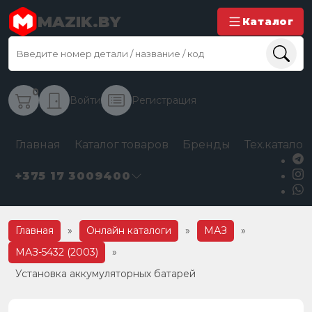
MAZIK.BY
Каталог
0
Войти
Регистрация
Главная
Каталог товаров
Бренды
Тех.каталог
+375 17 3009400
Главная
»
Онлайн каталоги
»
МАЗ
»
МАЗ-5432 (2003)
»
Установка аккумуляторных батарей