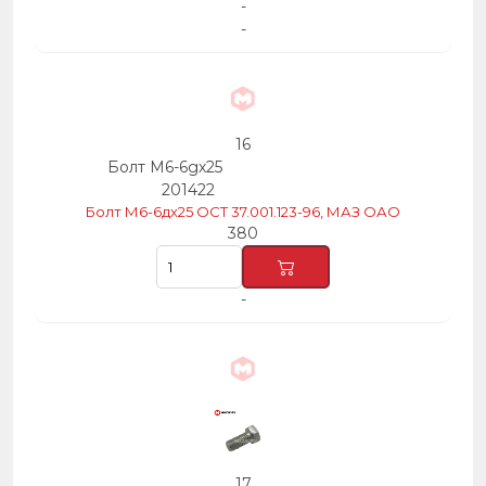
-
-
16
Болт М6-6gх25
201422
Болт М6-6дх25 ОСТ 37.001.123-96, МАЗ ОАО
380
-
17