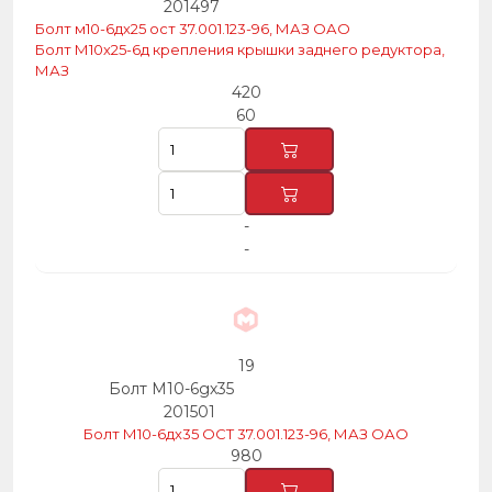
201497
Болт м10-6дх25 ост 37.001.123-96, МАЗ ОАО
Болт М10х25-6д крепления крышки заднего редуктора,
МАЗ
420
60
-
-
19
Болт М10-6gх35
201501
Болт М10-6дх35 ОСТ 37.001.123-96, МАЗ ОАО
980