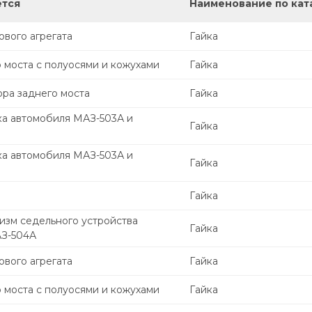
ется
Наименование по кат
вого агрегата
Гайка
 моста с полуосями и кожухами
Гайка
ора заднего моста
Гайка
ка автомобиля МАЗ-503А и
Гайка
ка автомобиля МАЗ-503А и
Гайка
Гайка
изм седельного устройства
Гайка
АЗ-504А
вого агрегата
Гайка
 моста с полуосями и кожухами
Гайка