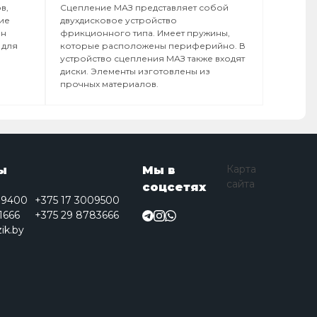
в,
Сцепление МАЗ представляет собой
ние
двухдисковое устройство
ен
фрикционного типа. Имеет пружины,
 для
которые расположены периферийно. В
устройство сцепления МАЗ также входят
диски. Элементы изготовлены из
прочных материалов.
Карта
ы
Мы в
сайта
соцсетях
09400
+375 17 3009500
1666
+375 29 8783666
ik.by