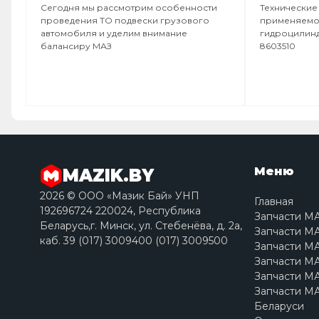
Сегодня мы рассмотрим особенности
Технические
проведения ТО подвески грузового
применяемос
автомобиля и уделим внимание
гидроцилинд
балансиру МАЗ
8603510
Меню
MAZIK.BY
2026 © ООО «Мазик Бай» УНП
Главная
192696724 220024, Республика
Запчасти М
Беларусь,г. Минск, ул. Стебенёва, д. 2a,
Запчасти МА
каб. 39 (017) 3009400 (017) 3009500
Запчасти МА
Запчасти МА
Запчасти МА
Запчасти МА
Беларуси