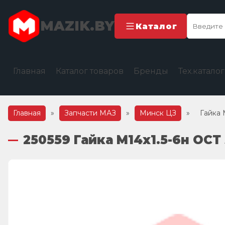
MAZIK.BY
Каталог
Главная
Каталог товаров
Бренды
Тех.катало
Главная
»
Запчасти МАЗ
»
Минск ЦЗ
»
Гайка 
250559 Гайка М14х1.5-6н ОСТ