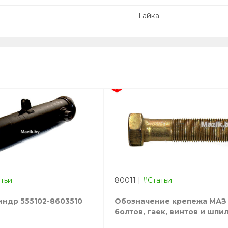
Гайка
тьи
80011
|
#Статьи
ндр 555102-8603510
Обозначение крепежа МАЗ 
болтов, гаек, винтов и шпи