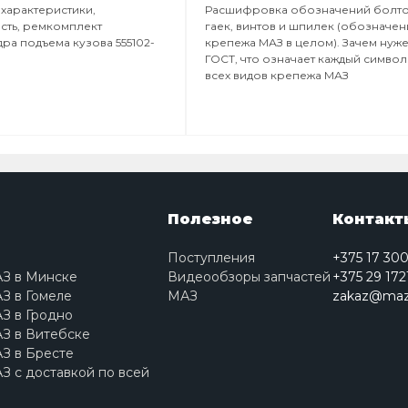
 характеристики,
Расшифровка обозначений болто
ть, ремкомплект
гаек, винтов и шпилек (обозначе
ра подъема кузова 555102-
крепежа МАЗ в целом). Зачем нуж
ГОСТ, что означает каждый символ
всех видов крепежа МАЗ
Полезное
Контакт
Поступления
+375 17 30
АЗ в Минске
Видеообзоры запчастей
+375 29 172
З в Гомеле
МАЗ
zakaz@maz
З в Гродно
З в Витебске
З в Бресте
З с доставкой по всей