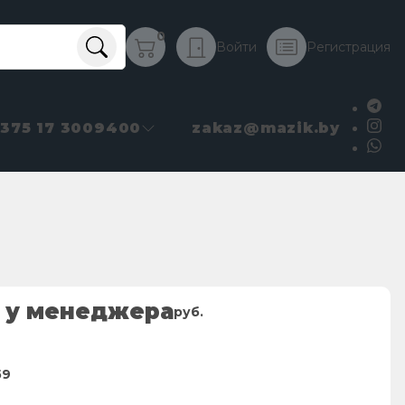
0
Войти
Регистрация
+375 17 3009400
zakaz@mazik.by
 у менеджера
руб.
59