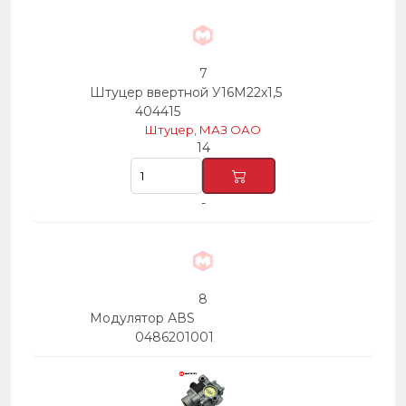
7
Штуцер ввертной У16М22х1,5
404415
Штуцер, МАЗ ОАО
14
-
8
Модулятор АВS
0486201001