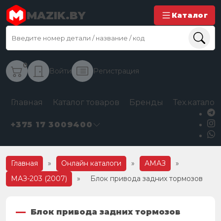
MAZIK.BY
Каталог
0
Войти
Регистрация
Главная
Каталог товаров
Бренды
Тех.каталог
+375 17 3009400
Главная
»
Онлайн каталоги
»
АМАЗ
»
МАЗ-203 (2007)
»
Блок привода задних тормозов
Блок привода задних тормозов