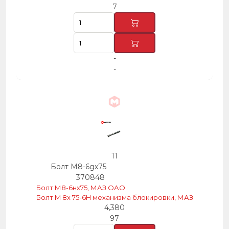
7
-
-
11
Болт M8-6gx75
370848
Болт М8-6нх75, МАЗ ОАО
Болт M 8х 75-6H механизма блокировки, МАЗ
4,380
97