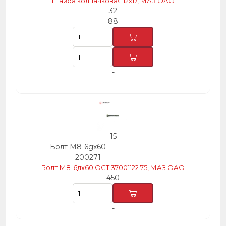
Шайба колпачковая 12х17, МАЗ ОАО
32
88
-
-
15
Болт М8-6gх60
200271
Болт М8-6дх60 ОСТ 37001122 75, МАЗ ОАО
450
-