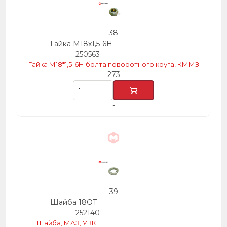
38
Гайка М18х1,5-6Н
250563
Гайка М18*1,5-6Н болта поворотного круга, КММЗ
273
-
39
Шайба 18ОТ
252140
Шайба, МАЗ, УВК