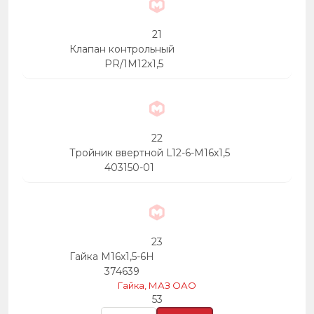
21
Клапан контрольный
PR/1M12х1,5
22
Тройник ввертной L12-6-М16х1,5
403150-01
23
Гайка М16х1,5-6Н
374639
Гайка, МАЗ ОАО
53