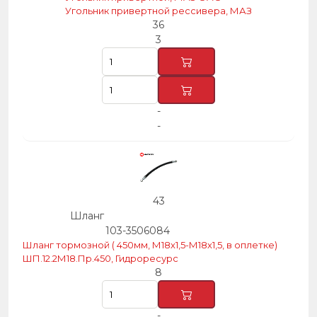
Угольник привертной рессивера, МАЗ
36
3
-
-
43
Шланг
103-3506084
Шланг тормозной ( 450мм, М18х1,5-М18х1,5, в оплетке)
ШП.12.2М18.Пр.450, Гидроресурс
8
-