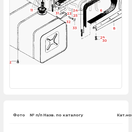
11
24
6
31
23
25
32
33
8
29
30
22
Фото
№ п/п
Назв. по каталогу
Кат.н