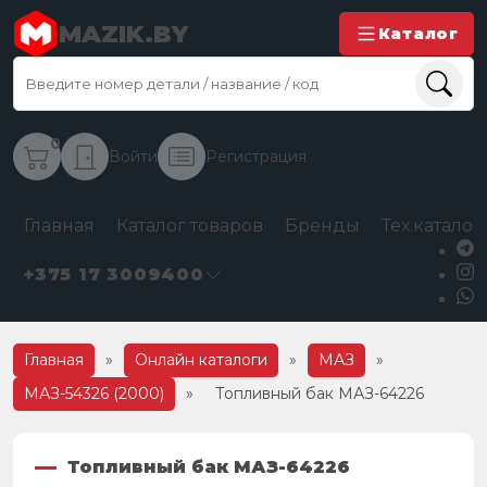
MAZIK.BY
Каталог
0
Войти
Регистрация
Главная
Каталог товаров
Бренды
Тех.каталог
+375 17 3009400
Главная
»
Онлайн каталоги
»
МАЗ
»
МАЗ-54326 (2000)
»
Топливный бак МАЗ-64226
Топливный бак МАЗ-64226