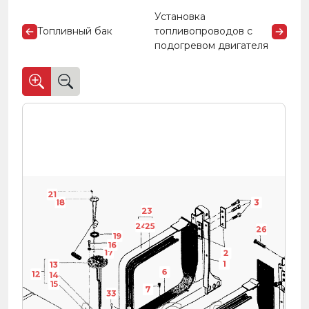
Установка
Топливный бак
топливопроводов с
подогревом двигателя
21
18
3
23
24
25
26
19
16
17
2
1
13
6
12
14
15
7
33