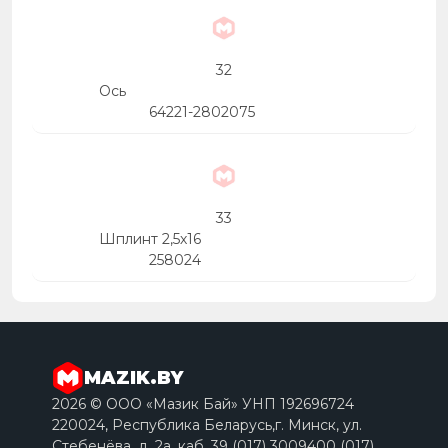
32
Ось
64221-2802075
33
Шплинт 2,5х16
258024
MAZIK.BY
2026 © ООО «Мазик Бай» УНП 192696724
220024, Республика Беларусь,г. Минск, ул.
Стебенёва, д. 2a, каб. 39 (017) 3009400 (017)