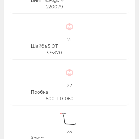
Винт М5-6gх14
220079
21
Шайба 5 ОТ
375370
22
Пробка
500-1101060
23
Хомут