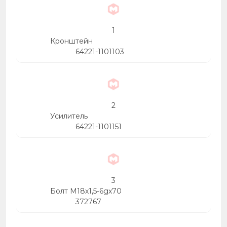
1
Кронштейн
64221-1101103
2
Усилитель
64221-1101151
3
Болт М18х1,5-6gх70
372767