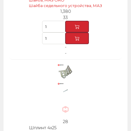
Шайба, МАЗ ОАО
Шайба седельного устройства, МАЗ
1,380
33
-
-
28
Шплинт 4х25