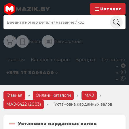
MAZIK.BY
Каталог
0
Войти
Регистрация
Главная
Каталог товаров
Бренды
Тех.каталог
+375 17 3009400
Главная
»
Онлайн каталоги
»
МАЗ
»
МАЗ-6422 (2003)
»
Установка карданных валов
Установка карданных валов