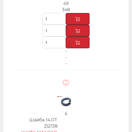
49
348
-
-
-
6
Шайба 14.ОТ
252138